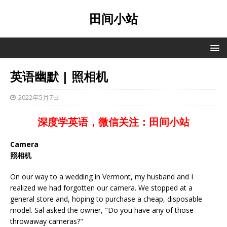
田间小站
英语幽默 | 照相机
2022年5月7日
深度学英语，微信关注：田间小站
Camera
照相机
On our way to a wedding in Vermont, my husband and I
realized we had forgotten our camera. We stopped at a
general store and, hoping to purchase a cheap, disposable
model. Sal asked the owner, "Do you have any of those
throwaway cameras?"