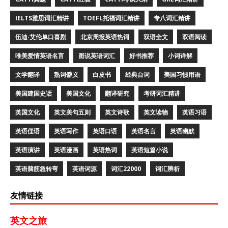
IELTS雅思词汇精讲
TOEFL托福词汇精讲
专八词汇精讲
伍迪·艾伦单口喜剧
北京周报英语热词
双语全文
双语阅读
唯美爱情英语名言
图说英语词汇
好书推荐
小词详解
文学翻译
熟词僻义
白皮书
经典台词
美国习惯用语
美国建国史话
美国文化
翻译研究
考研词汇精讲
英国文化
英文美句五则
英文诗歌
英文读物
英语习语
英语俚语
英语写作
英语口语
英语名言
英语幽默
英语演讲
英语漫画
英语热词
英语短篇小说
英语脑筋急转弯
英语词源
词汇22000
词汇辨析
友情链接
英文之旅