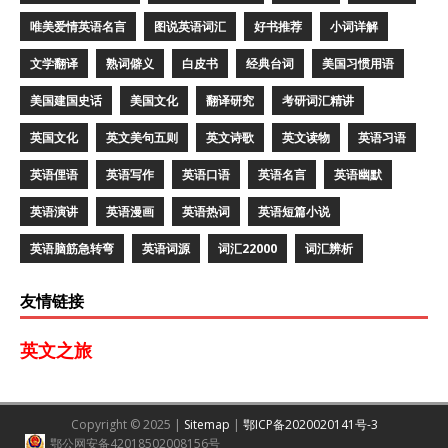
唯美爱情英语名言
图说英语词汇
好书推荐
小词详解
文学翻译
熟词僻义
白皮书
经典台词
美国习惯用语
美国建国史话
美国文化
翻译研究
考研词汇精讲
英国文化
英文美句五则
英文诗歌
英文读物
英语习语
英语俚语
英语写作
英语口语
英语名言
英语幽默
英语演讲
英语漫画
英语热词
英语短篇小说
英语脑筋急转弯
英语词源
词汇22000
词汇辨析
友情链接
英文之旅
Copyright © 2025 |
Sitemap
|
鄂ICP备2020020141号-3
鄂公网安备42018502008156号