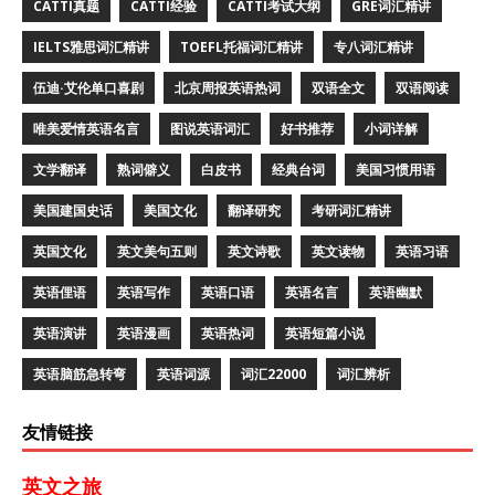
CATTI真题
CATTI经验
CATTI考试大纲
GRE词汇精讲
IELTS雅思词汇精讲
TOEFL托福词汇精讲
专八词汇精讲
伍迪·艾伦单口喜剧
北京周报英语热词
双语全文
双语阅读
唯美爱情英语名言
图说英语词汇
好书推荐
小词详解
文学翻译
熟词僻义
白皮书
经典台词
美国习惯用语
美国建国史话
美国文化
翻译研究
考研词汇精讲
英国文化
英文美句五则
英文诗歌
英文读物
英语习语
英语俚语
英语写作
英语口语
英语名言
英语幽默
英语演讲
英语漫画
英语热词
英语短篇小说
英语脑筋急转弯
英语词源
词汇22000
词汇辨析
友情链接
英文之旅