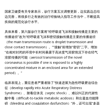
国家卫健委有关专家表示，诊疗方案五次调整更新，边实践边总结
边完善，将很多行之有效的治疗经验纳入指导工作当中，不断提高
疾病的规范化诊疗水平。
具体来看，第六版诊疗方案将“经呼吸道飞沫和接触传播是主要的
传播途径”改为“经呼吸道飞沫和密切接触传播是主要的传播途径
（the main transmission route is droplet transmission and
close contact transmission）。”“接触”前增加“密切”二字。增加
“在相对封闭的环境中长时间暴露于高浓度气溶胶情况下存在经气
溶胶传播的可能（aerosol transmission of the novel
coronavirus is possible if one is exposed to a highly
concentrated mixture in an enclosed area for an extended
period）。”
临床表现上，重症患者严重者除了“快速进展为急性呼吸窘迫综合
征（develop rapidly into Acute Respiratory Distress
Syndrome）、脓毒症休克（septic shock）、难以纠正的代谢性
酸中毒（difficult-to-tackle metabolic acidosis）和出凝血功能障
碍（bleeding and coagulation dysfunction）”外，还可出现“多器