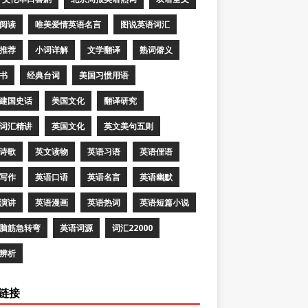
阅读
唯美爱情英语名言
图说英语词汇
推荐
小词详解
文学翻译
熟词僻义
书
经典台词
美国习惯用语
建国史话
美国文化
翻译研究
词汇精讲
英国文化
英文美句五则
诗歌
英文读物
英语习语
英语俚语
写作
英语口语
英语名言
英语幽默
演讲
英语漫画
英语热词
英语短篇小说
脑筋急转弯
英语词源
词汇22000
辨析
链接