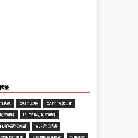
标签
TTI真题
CATTI经验
CATTI考试大纲
E词汇精讲
IELTS雅思词汇精讲
EFL托福词汇精讲
专八词汇精讲
·艾伦单口喜剧
北京周报英语热词
双语全文