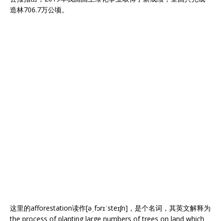
造林706.7万公顷。
这里的afforestation读作[əˌfɔrɪˈsteɪʃn]，是个名词，其英文解释为
the process of planting large numbers of trees on land which