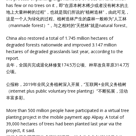
has few or no trees on it，即“在原本树木稀少或者没有树木的土
地上大量种树的过程”，也就是我们所说的“植树造林”，由此可见，
这是一个人为绿化的过程。植树造林产生的森林一般称为“人工林
（manmade forest）”，与之相对的“天然林”就是natural forest。
China also restored a total of 1.745 million hectares of
degraded forests nationwide and improved 3.147 million
hectares of degraded grasslands last year, according to the
report.
去年，全国共完成退化林修复174.5万公顷、种草改良草原314.7万
公顷。
公报称，2019年全民义务植树深入开展，“互联网+全民义务植树
（internet plus public voluntary tree planting）”不断拓展，活动
丰富多彩。
More than 500 million people have participated in a virtual tree
planting project in the mobile payment app Alipay. A total of
39,000 hectares of trees had been planted last year via the
project, it said.