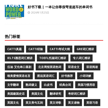
好书下载 | 一本让你寒假弯道超车的单词书
2026年1月25日
热门标签
CATTI真题
CATTI经验
CATTI考试大纲
GRE词汇精讲
IELTS雅思词汇精讲
TOEFL托福词汇精讲
专八词汇精讲
伍迪·艾伦单口喜剧
北京周报英语热词
双语全文
双语阅读
唯美爱情英语名言
图说英语词汇
好书推荐
小词详解
文学翻译
熟词僻义
白皮书
经典台词
美国习惯用语
美国建国史话
美国文化
翻译研究
考研词汇精讲
英国文化
英文美句五则
英文诗歌
英文读物
英语习语