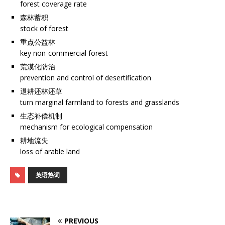
forest coverage rate
森林蓄积
stock of forest
重点公益林
key non-commercial forest
荒漠化防治
prevention and control of desertification
退耕还林还草
turn marginal farmland to forests and grasslands
生态补偿机制
mechanism for ecological compensation
耕地流失
loss of arable land
英语热词
PREVIOUS