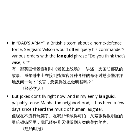
In “DAD'S ARMY”, a British sitcom about a home-defence
force, Sergeant Wilson would often query his commander’s
various orders with the
languid
phrase “Do you think that’s
wise, sir?”
有一部英国情景喜剧叫《老爸上战场》，讲述一支国防部队的
故事。威尔逊中士在接到指挥官各种各样的命令时总会懒洋洋
地反问一句：“长官，您觉得这么做明智吗？”
——《经济学人》
But jokes don’t fly right now. And in my eerily
languid
,
palpably tense Manhattan neighborhood, it has been a few
days since I heard the music of human laughter.
但现在不流行玩笑了。在我那懒散得可怕、又紧张得很明显的
曼哈顿街区里，我已经好几天没听到人类的美妙笑声。
——《纽约时报》