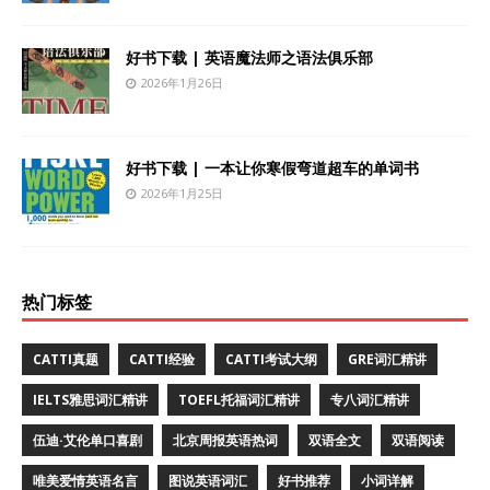
好书下载 | 英语魔法师之语法俱乐部
2026年1月26日
好书下载 | 一本让你寒假弯道超车的单词书
2026年1月25日
热门标签
CATTI真题
CATTI经验
CATTI考试大纲
GRE词汇精讲
IELTS雅思词汇精讲
TOEFL托福词汇精讲
专八词汇精讲
伍迪·艾伦单口喜剧
北京周报英语热词
双语全文
双语阅读
唯美爱情英语名言
图说英语词汇
好书推荐
小词详解