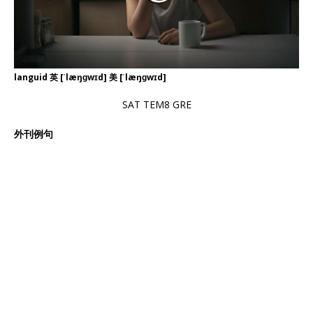
languid 英 [ˈlæŋɡwɪd] 美 [ˈlæŋɡwɪd]
SAT TEM8 GRE
外刊例句