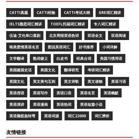
CATTI真题
CATTI经验
CATTI考试大纲
GRE词汇精讲
IELTS雅思词汇精讲
TOEFL托福词汇精讲
专八词汇精讲
伍迪·艾伦单口喜剧
北京周报英语热词
双语全文
双语阅读
唯美爱情英语名言
图说英语词汇
好书推荐
小词详解
文学翻译
熟词僻义
白皮书
经典台词
美国习惯用语
美国建国史话
美国文化
翻译研究
考研词汇精讲
英国文化
英文美句五则
英文诗歌
英文读物
英语习语
英语俚语
英语写作
英语口语
英语名言
英语幽默
英语演讲
英语漫画
英语热词
英语短篇小说
英语脑筋急转弯
英语词源
词汇22000
词汇辨析
友情链接