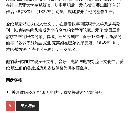
在维吉尼亚大学短暂就读、从事军职后，爱伦·坡自费出版了首部
作品《帖木尔》（1827年）诗集，就此展开了他的创作生涯。
爱伦·坡后将心力投入散文，并在接着数年间谋职于文学杂志与期
刊，以他独特的风格成为小有名气的文学评论家。爱伦·坡因工作
需求常来往巴尔的摩、费城、纽约等城市，而于1835年，26岁的
他与13岁的表妹维吉尼亚·克莱姆在巴尔的摩完婚。1845年1月，
爱伦·坡发表了诗作《乌鸦》，一夕成名。
他的著作亦时常现身于文学、音乐、电影与电视等流行文化中。爱
伦·坡生前的各处居所则多被保留为博物馆至今。
网盘链接
关注微信公众号“田间小站”，回复关键词“合集”获取
英文读物