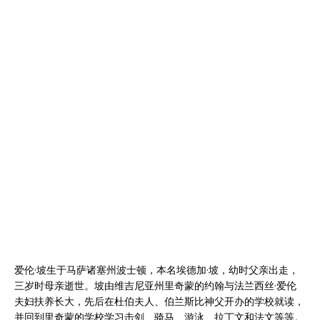
爱伦·坡生于马萨诸塞州波士顿，本名埃德加·坡，幼时父亲出走，
三岁时母亲逝世。坡由维吉尼亚州里奇蒙的约翰与法兰西丝·爱伦
夫妇扶养长大，先后在杜伯夫人、伯兰斯比神父开办的学校就读，
并回到里奇蒙的学校学习击剑、骑马、游泳、拉丁文和法文等等。