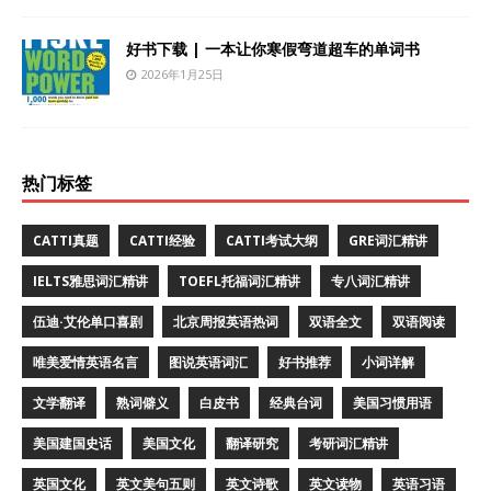
好书下载 | 一本让你寒假弯道超车的单词书
2026年1月25日
热门标签
CATTI真题
CATTI经验
CATTI考试大纲
GRE词汇精讲
IELTS雅思词汇精讲
TOEFL托福词汇精讲
专八词汇精讲
伍迪·艾伦单口喜剧
北京周报英语热词
双语全文
双语阅读
唯美爱情英语名言
图说英语词汇
好书推荐
小词详解
文学翻译
熟词僻义
白皮书
经典台词
美国习惯用语
美国建国史话
美国文化
翻译研究
考研词汇精讲
英国文化
英文美句五则
英文诗歌
英文读物
英语习语