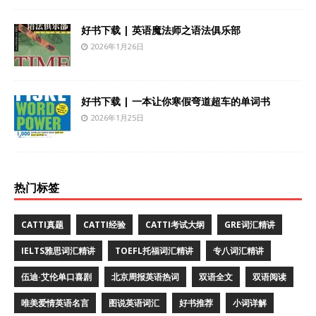
好书下载 | 英语魔法师之语法俱乐部
2026年1月26日
好书下载 | 一本让你寒假弯道超车的单词书
2026年1月25日
热门标签
CATTI真题
CATTI经验
CATTI考试大纲
GRE词汇精讲
IELTS雅思词汇精讲
TOEFL托福词汇精讲
专八词汇精讲
伍迪·艾伦单口喜剧
北京周报英语热词
双语全文
双语阅读
唯美爱情英语名言
图说英语词汇
好书推荐
小词详解