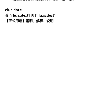
elucidate
英 [iˈluːsɪdeɪt] 美 [iˈluːsɪdeɪt]
【正式用语】阐明、解释、说明