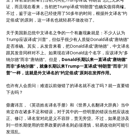
证，而且现在看来，当初把Trump译成“特朗普”也确实值得商榷。
不过，鉴于这一译名已经使用了50多年的时间，根据外文译名“约
定俗成”的原则，这一译名也就轻易不做改动了。
关于美国新总统中文译名之争的一个有趣现象就是：不少人认为
Trump应该译成“川普”，但似乎很少有人质疑Donald译成“唐纳德”
是否准确。其实，从发音来看，把Donald译成“唐纳德”，中文译名
跟其发音同样对不上。如果现在译Donald这个名字，应该译为“多
纳尔德”而非“唐纳德”。但是，
Donald长期以来一直译成“唐纳德”
而非“多纳尔德”，就像长期以来Trump一直译成“特朗普”而非“川
普”一样，这就是外文译名的“约定俗成”原则在发挥作用。
也许有人会质问：难道以前做错了的译名就不改了吗？就一直要错
下去吗？
毋庸讳言，《英语姓名译名手册》和《世界人名翻译大辞典》当中
肯定存在诸多不足和错误，对于其中的一些明显的错误当然应该改
正、修订，译名室对此是义不容辞，责无旁贷。不过，如果是涉及
到一些长期使用的世界政要的译名则必须谨慎，轻易改动则可能引
发混乱。