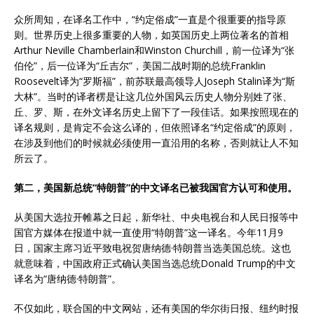
众所周知，在译名工作中，“约定俗成”一直是个很重要的指导原
则。世界历史上很多重要的人物，如英国历史上两位著名的首相
Arthur Neville Chamberlain和Winston Churchill，前一位译为“张
伯伦”，后一位译为“丘吉尔”，美国二战时期的总统Franklin
Roosevelt译为“罗斯福”，前苏联最高领导人Joseph Stalin译为“斯
大林”。当时的译者楞是让这几位外国风云历史人物分别姓了张、
丘、罗、斯，在外文译名历史上留下了一段佳话。如果按照现在的
译名规则，是肯定不会这么译的，但依照译名“约定俗成”的原则，
在涉及到他们的时候就必须使用一直沿用的名称，否则就让人不知
所云了。
第二，美国新总统“特朗普”的中文译名已被我国官方认可和使用。
从美国大选拉开帷幕之日起，新华社、中央电视台和人民日报等中
国官方媒体在报道中就一直使用“特朗普”这一译名。今年11月9
日，国家主席习近平致电祝贺唐纳德·特朗普当选美国总统。这也
就意味着，中国政府正式确认美国当选总统Donald Trump的中文
译名为“唐纳德·特朗普”。
不仅如此，联合国的中文网站，还有美国的华尔街日报、纽约时报