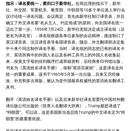
指示：译名要统一，要归口于新华社。
在周总理的指示下，新华
社、外交部、军委机关、教育部、中联部等10多个单位派人举行会
议讨论统一译名问题。会议商定，首先由新华社制订译音表，并且
确立了外文译名要“名从主人、约定俗成”的原则，向全国译名统一
迈出了第一步。1956年7月24日，新华社党组决定成立译名组（后
更名为译名室），译名组根据各单位参加的会议精神，接连制订了
英汉译音表、法汉译音表等各国译音表。随后，外文翻译部决定集
中十来个同志制作译名手册。当时，译名组的同志把已有的译名卡
片、英语辞典中的外国人名以及各种工具书上的外国人名收集起
来，按英文字母的排列顺序打成草稿资料，后经商务印书馆出版，
书名为《英语姓名译名手册》，俗称“英语百家姓”，这是译名走向
统一的重要成果。该书于1965年5月第一次出版，后来又历经修
改、补充和多次再版，被认为是中国最具权威性的英语姓名翻译工
具书。
翻开《英语姓名译名手册》以及后来新华社译名室委托中国对外翻
译出版公司出版的《世界人名翻译大辞典》，Trump都是译成了
“特朗普”。可以说，这是美国新当选总统Trump的中文译名定为“特
朗普”的最重要依据。
至于译名室的前辈们当初为何把Trump译成“特朗普”恐已无从考