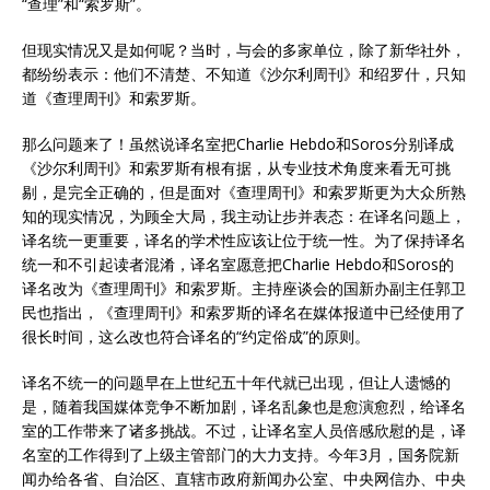
“查理”和“索罗斯”。
但现实情况又是如何呢？当时，与会的多家单位，除了新华社外，
都纷纷表示：他们不清楚、不知道《沙尔利周刊》和绍罗什，只知
道《查理周刊》和索罗斯。
那么问题来了！虽然说译名室把Charlie Hebdo和Soros分别译成
《沙尔利周刊》和索罗斯有根有据，从专业技术角度来看无可挑
剔，是完全正确的，但是面对《查理周刊》和索罗斯更为大众所熟
知的现实情况，为顾全大局，我主动让步并表态：在译名问题上，
译名统一更重要，译名的学术性应该让位于统一性。为了保持译名
统一和不引起读者混淆，译名室愿意把Charlie Hebdo和Soros的
译名改为《查理周刊》和索罗斯。主持座谈会的国新办副主任郭卫
民也指出，《查理周刊》和索罗斯的译名在媒体报道中已经使用了
很长时间，这么改也符合译名的“约定俗成”的原则。
译名不统一的问题早在上世纪五十年代就已出现，但让人遗憾的
是，随着我国媒体竞争不断加剧，译名乱象也是愈演愈烈，给译名
室的工作带来了诸多挑战。不过，让译名室人员倍感欣慰的是，译
名室的工作得到了上级主管部门的大力支持。今年3月，国务院新
闻办给各省、自治区、直辖市政府新闻办公室、中央网信办、中央