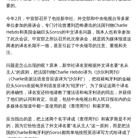
要的。
今年2月，中宣部召开了包括新华社、外交部和中央电视台等多家
单位参加的座谈会，专门讨论曾遭到恐怖袭击的法国刊物Charlie
Hebdo和美国金融巨头Soros的中文译名问题，我本人也有幸参加
了此次会议。中宣部之所以召开此次座谈会，就是因为媒体报道这
两者的译名长期不一致，甚至引起了中央领导的注意、重视和关
注。
问题是怎么出现的呢？原来，新华社译名室根据外文译名要“名从
主人”的原则，把法国刊物Charlie Hebdo译为《沙尔利周刊》
（Charlie依据法语发音应该译为“沙尔利”），把祖籍匈牙利的金融
巨头Soros依据匈牙利语发音译为“绍罗什”。为了保证这两个译名
的准确性，译名室还特地请教了懂法语和匈牙利语的同志，并获得
了他们的认同和肯定。但是，包括中央电视台和人民日报在内的众
多媒体在报道中都一直使用的是《查理周刊》和索罗斯。
应当指出的是，把上述两个名字译成《查理周刊》和索罗斯是不对
的，因为它恰恰违反了外文译名要“名从主人”这一原则，而是把法
国的Charlie和匈牙利的Soros都简单地按照英语译写方式给译成了