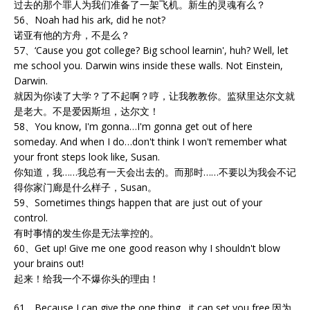
过去的那个罪人为我们准备了一架飞机。新生的灵魂有么？
56、Noah had his ark, did he not?
诺亚有他的方舟，不是么？
57、‘Cause you got college? Big school learnin', huh? Well, let
me school you. Darwin wins inside these walls. Not Einstein,
Darwin.
就因为你读了大学？了不起啊？哼，让我教教你。监狱里达尔文就
是老大。不是爱因斯坦，达尔文！
58、You know, I'm gonna…I'm gonna get out of here
someday. And when I do…don't think I won't remember what
your front steps look like, Susan.
你知道，我……我总有一天会出去的。而那时……不要以为我会不记
得你家门廊是什么样子，Susan。
59、Sometimes things happen that are just out of your
control.
有时事情的发生你是无法掌控的。
60、Get up! Give me one good reason why I shouldn't blow
your brains out!
起来！给我一个不爆你头的理由！
61、Because I can give the one thing , it can set you free.因为