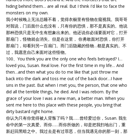
hiding behind them… are all real. But I think I'd like to face the
monsters on my own.
我小时候晚上无法总睡不着，觉得衣橱里有怪物在窥视我。我哥哥
对我说，门后面什么也没有，只有你的恐惧，那不是真实的。他说
那种恐惧只是无中生有想象出来的。他还说你必须要面对它，打开
那扇门，怪物就会消失。但是在这里， 你勇敢面对恐惧，你打开
那扇门，却看到另一百扇门。而门后隐藏的怪物…都是真实的。不
过，我愿意自己来面对这些怪物。
100、You think you are the only one who feels betrayed? I…
loved you, Susan. Real love. For the first time in my life… And
then…and then what you do to me like that just throw me
back into the dark and toss me out of the back door…I have
sins in the past. But when I met you, the person, that one who
did all the terrible things, he died. And I was reborn. By the
grace of your love I was a new man, a better man. When you
sent me here to this place with these people, you bring that
dirty bastard right home.
你认为只有你觉得被人背叛了吗？我……曾经爱过你，Susan. 我生
命中的第一次真爱。而你……而你所做的，却是把我扫地出门，重
新赶回黑暗之中。我过去是有过罪恶，但当我遇见你的那一刻，那