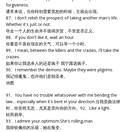
forgiveness.
通常来说，当你特别需要宽恕的时候，主就会出现。
87、I don't relish the prospect of taking another man's life.
Whether it's just or not.
夺走一个人的生命并不值得庆贺，不管是否正义。
88、If you don't like it, wait an hour.
你要是不喜欢现在的天气，可以等一个小时。
89、I mean, between the killers and the crazies, I'll take the
crazies.
如果你让我选杀人的还是疯子 我宁愿选疯子。
90、I remember the demons. Maybe they were pilgrims.
我记得魔鬼，也许他们是朝圣者。
动图
91、You have no trouble whatsoever with me bending the
law… especially when it's bent in your direction.当我歪曲法律
时，你安然无恙，尤其是歪向你的方向。92、Like a light.
轻而易举。
93、I admire your optimism.She's rolling,man.
我很钦佩你的乐观，她在叛变。