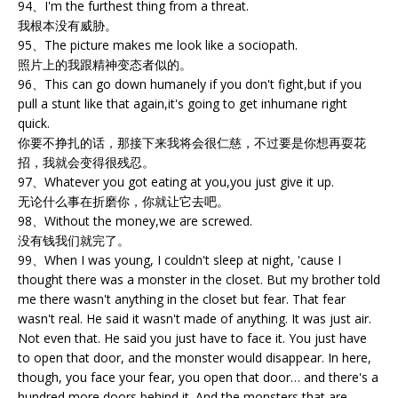
94、I'm the furthest thing from a threat.
我根本没有威胁。
95、The picture makes me look like a sociopath.
照片上的我跟精神变态者似的。
96、This can go down humanely if you don't fight,but if you
pull a stunt like that again,it's going to get inhumane right
quick.
你要不挣扎的话，那接下来我将会很仁慈，不过要是你想再耍花
招，我就会变得很残忍。
97、Whatever you got eating at you,you just give it up.
无论什么事在折磨你，你就让它去吧。
98、Without the money,we are screwed.
没有钱我们就完了。
99、When I was young, I couldn't sleep at night, 'cause I
thought there was a monster in the closet. But my brother told
me there wasn't anything in the closet but fear. That fear
wasn't real. He said it wasn't made of anything. It was just air.
Not even that. He said you just have to face it. You just have
to open that door, and the monster would disappear. In here,
though, you face your fear, you open that door… and there's a
hundred more doors behind it. And the monsters that are