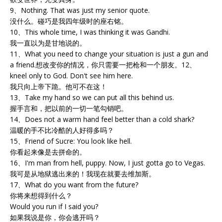
9、Nothing. That was just my senior quote.
没什么。碰巧是我四年级时的座右铭。
10、This whole time, I was thinking it was Gandhi.
我一直以为是甘地说的。
11、What you need to change your situation is just a gun and
a friend.想改变你的情况，你只需要一把枪和一个朋友。12、
kneel only to God. Don't see him here.
我只向上帝下跪。他可不在这！
13、Take my hand so we can put all this behind us.
握手言和，把以前的一切一笔勾销吧。
14、Does not a warm hand feel better than a cold shark?
温暖的手不比冷酷的人好得多吗？
15、Friend of Sucre: You look like hell.
你看起来像是去拼命的。
16、I'm man from hell, puppy. Now, I just gotta go to Vegas.
我可是从地狱逃出来的！我现在就要去维加斯。
17、What do you want from the future?
你将来想得到什么？
Would you run if I said you?
如果我说是你，你会逃开吗？