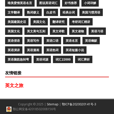
唯美爱情英语名言
图说英语词汇
好书推荐
小词详解
文学翻译
熟词僻义
白皮书
经典台词
美国习惯用语
美国建国史话
美国文化
翻译研究
考研词汇精讲
英国文化
英文美句五则
英文诗歌
英文读物
英语习语
英语俚语
英语写作
英语口语
英语名言
英语幽默
英语演讲
英语漫画
英语热词
英语短篇小说
英语脑筋急转弯
英语词源
词汇22000
词汇辨析
友情链接
英文之旅
Copyright © 2025 |
Sitemap
|
鄂ICP备2020020141号-3
鄂公网安备42018502008156号