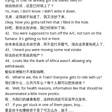
trying, or that he already got the blanks filled in?
他说他在试，还是已经填上了？
Yo, man, I don't know. I didn't write it down.
兄弟，这我就不知道了。我又没抄下来。
Okay. Now you gotta tell him that I filled in the hole.
好吧。那你去告诉他，我已经填补了洞。
42、You were supposed to turn off the A/C, not turn on the
furnace. It's getting so hot in here.
你本来应该去关掉空调，而不是打开暖气。现在这里要热死人了。
43、I heard you were moving some real estate.
听说你在牢里搞房地产？
44、Looks like the Bank of Africa wasn't allowing any
withdrawals.
貌似非洲银行不准取钱啊。
45、What're we, the A-Train? Everyone gets to ride with us?
我们算什么，公共汽车么？每个人都可以想坐就坐？
46、Well, for health reasons, information like that should be
disseminated a little more pronto.
唔，为我们的健康着想，这样的消息可应该早点发布。
47、If you get stuck in one of them pipes, boy…
要是你卡在哪根管子里了可怎么办，孩子……