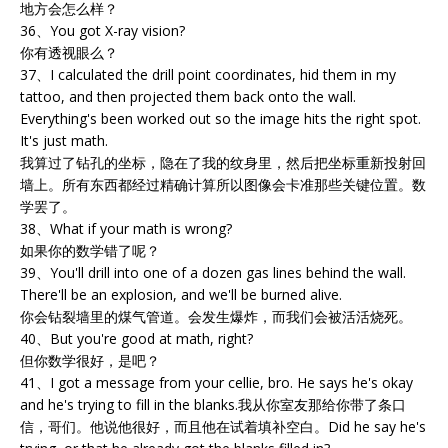
地方会怎么样？
36、You got X-ray vision?
你有透视眼么？
37、I calculated the drill point coordinates, hid them in my
tattoo, and then projected them back onto the wall.
Everything's been worked out so the image hits the right spot.
It's just math.
我算过了钻孔的坐标，隐在了我的纹身里，然后把坐标重新投射回
墙上。所有东西都经过精确计算所以图像会卡准那些关键位置。数
学罢了。
38、What if your math is wrong?
如果你的数学错了呢？
39、You'll drill into one of a dozen gas lines behind the wall.
There'll be an explosion, and we'll be burned alive.
你会钻裂墙里的煤气管道。会发生爆炸，而我们会被活活烧死。
40、But you're good at math, right?
但你数学很好，是吧？
41、I got a message from your cellie, bro. He says he's okay
and he's trying to fill in the blanks.我从你室友那给你带了条口
信，哥们。他说他很好，而且他在试着填补空白。Did he say he's