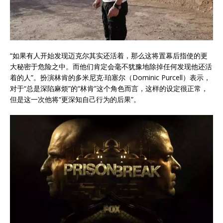
“如果有人开始发现迈克尔其实还活着，那么这将置幕后指使的更
大秘密于危险之中。而他们肯定会毫不犹豫地除掉任何发现他还活
着的人”。扮演林肯的多米尼克·珀塞尔（Dominic Purcell）表示，
对于“总是深陷麻烦”的“林肯”这个角色而言，这样的设定很正常，
但是这一次他将“更深知自己行为的后果”。