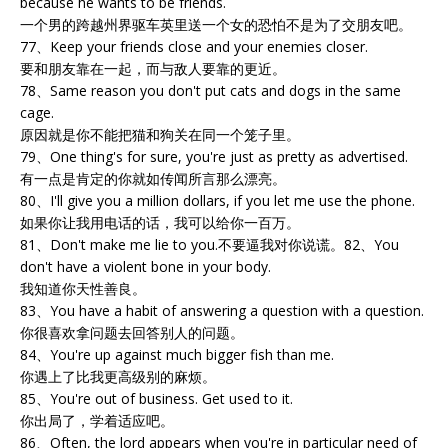
because he wants to be friends.
一个男的跨越州界驱车英里送一个女的恐怕不是为了交朋友吧。
77、Keep your friends close and your enemies closer.
要和朋友靠在一起，而与敌人要靠的更近。
78、Same reason you don't put cats and dogs in the same
cage.
原因就是你不能把猫和狗关在同一个笼子里。
79、One thing's for sure, you're just as pretty as advertised.
有一点是肯定的你就如传闻所言那么漂亮。
80、I'll give you a million dollars, if you let me use the phone.
如果你让我用电话的话，我可以给你一百万。
81、Don't make me lie to you.不要逼我对你说谎。82、You
don't have a violent bone in your body.
我知道你天性善良。
83、You have a habit of answering a question with a question.
你很喜欢拿问题去回答别人的问题。
84、You're up against much bigger fish than me.
你遇上了比我更高级别的麻烦。
85、You're out of business. Get used to it.
你出局了，学着适应吧。
86、Often, the lord appears when you're in particular need of