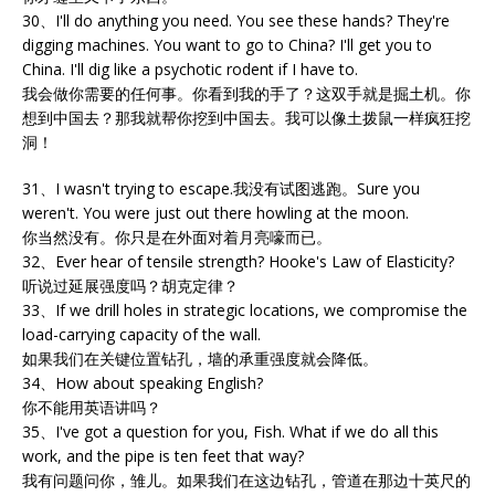
30、I'll do anything you need. You see these hands? They're
digging machines. You want to go to China? I'll get you to
China. I'll dig like a psychotic rodent if I have to.
我会做你需要的任何事。你看到我的手了？这双手就是掘土机。你
想到中国去？那我就帮你挖到中国去。我可以像土拨鼠一样疯狂挖
洞！
31、I wasn't trying to escape.我没有试图逃跑。Sure you
weren't. You were just out there howling at the moon.
你当然没有。你只是在外面对着月亮嚎而已。
32、Ever hear of tensile strength? Hooke's Law of Elasticity?
听说过延展强度吗？胡克定律？
33、If we drill holes in strategic locations, we compromise the
load-carrying capacity of the wall.
如果我们在关键位置钻孔，墙的承重强度就会降低。
34、How about speaking English?
你不能用英语讲吗？
35、I've got a question for you, Fish. What if we do all this
work, and the pipe is ten feet that way?
我有问题问你，雏儿。如果我们在这边钻孔，管道在那边十英尺的