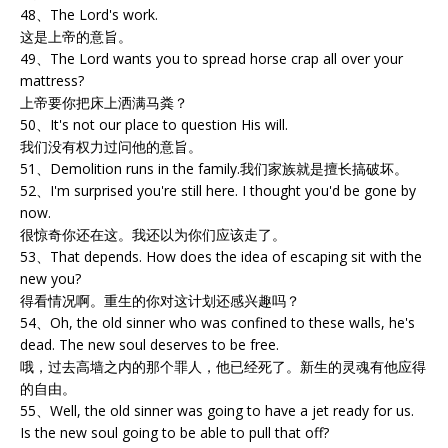
48、The Lord's work.
这是上帝的意旨。
49、The Lord wants you to spread horse crap all over your
mattress?
上帝要你把床上洒满马粪？
50、It's not our place to question His will.
我们没有权力过问他的意旨。
51、Demolition runs in the family.我们家族就是擅长搞破坏。
52、I'm surprised you're still here. I thought you'd be gone by
now.
很惊奇你还在这。我还以为你们应该走了。
53、That depends. How does the idea of escaping sit with the
new you?
得看情况啊。重生的你对这计划还感兴趣吗？
54、Oh, the old sinner who was confined to these walls, he's
dead. The new soul deserves to be free.
哦，过去高墙之内的那个罪人，他已经死了。新生的灵魂有他应得
的自由。
55、Well, the old sinner was going to have a jet ready for us.
Is the new soul going to be able to pull that off?