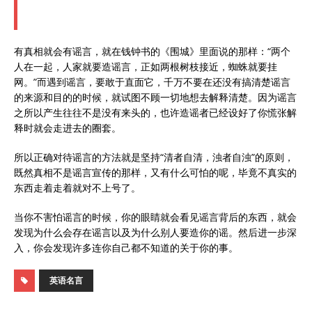
有真相就会有谣言，就在钱钟书的《围城》里面说的那样：“两个
人在一起，人家就要造谣言，正如两根树枝接近，蜘蛛就要挂
网。”而遇到谣言，要敢于直面它，千万不要在还没有搞清楚谣言
的来源和目的的时候，就试图不顾一切地想去解释清楚。因为谣言
之所以产生往往不是没有来头的，也许造谣者已经设好了你慌张解
释时就会走进去的圈套。
所以正确对待谣言的方法就是坚持“清者自清，浊者自浊”的原则，
既然真相不是谣言宣传的那样，又有什么可怕的呢，毕竟不真实的
东西走着走着就对不上号了。
当你不害怕谣言的时候，你的眼睛就会看见谣言背后的东西，就会
发现为什么会存在谣言以及为什么别人要造你的谣。然后进一步深
入，你会发现许多连你自己都不知道的关于你的事。
英语名言