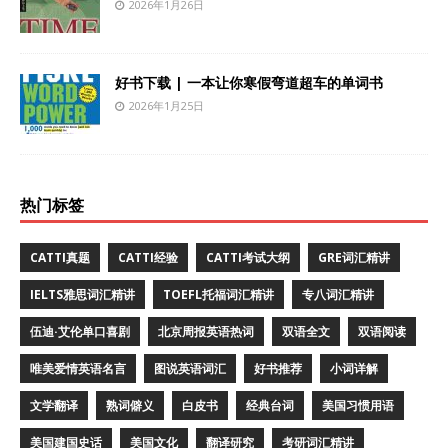
2026年1月26日
好书下载 | 一本让你寒假弯道超车的单词书
2026年1月25日
热门标签
CATTI真题
CATTI经验
CATTI考试大纲
GRE词汇精讲
IELTS雅思词汇精讲
TOEFL托福词汇精讲
专八词汇精讲
伍迪·艾伦单口喜剧
北京周报英语热词
双语全文
双语阅读
唯美爱情英语名言
图说英语词汇
好书推荐
小词详解
文学翻译
熟词僻义
白皮书
经典台词
美国习惯用语
美国建国史话
美国文化
翻译研究
考研词汇精讲