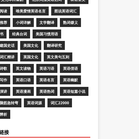
阅读
唯美爱情英语名言
图说英语词汇
推荐
小词详解
文学翻译
熟词僻义
书
经典台词
美国习惯用语
建国史话
美国文化
翻译研究
词汇精讲
英国文化
英文美句五则
诗歌
英文读物
英语习语
英语俚语
写作
英语口语
英语名言
英语幽默
演讲
英语漫画
英语热词
英语短篇小说
脑筋急转弯
英语词源
词汇22000
辨析
链接