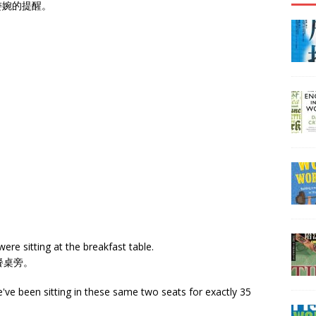
委婉的提醒。
re sitting at the breakfast table.
餐桌旁。
e've been sitting in these same two seats for exactly 35