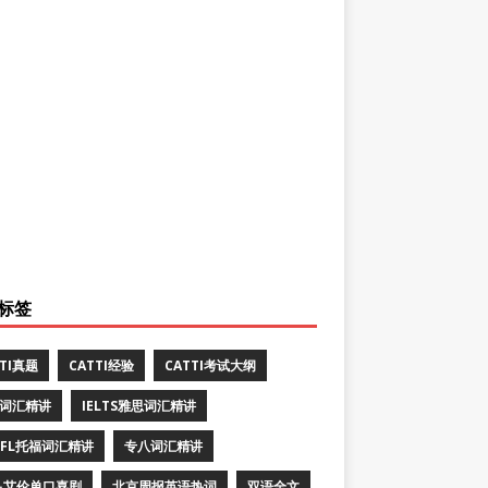
标签
TTI真题
CATTI经验
CATTI考试大纲
E词汇精讲
IELTS雅思词汇精讲
EFL托福词汇精讲
专八词汇精讲
·艾伦单口喜剧
北京周报英语热词
双语全文