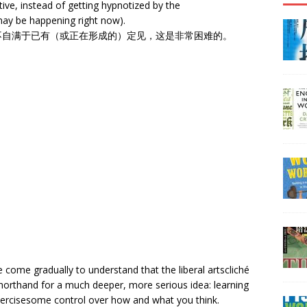
entive, instead of getting hypnotized by the
ay be happening right now).
不自满于已有（或正在形成的）定见，这是非常困难的。
come gradually to understand that the liberal artscliché
shorthand for a much deeper, more serious idea: learning
xercisesome control over how and what you think.