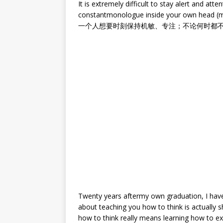
It is extremely difficult to stay alert and att
constantmonologue inside your own head (m
一个人想要时刻保持机敏、专注；不论何时都
Twenty years aftermy own graduation, I have 
about teaching you how to think is actually 
how to think really means learning how to e