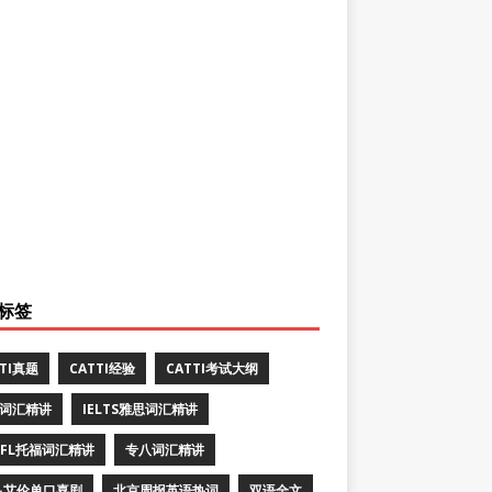
标签
TTI真题
CATTI经验
CATTI考试大纲
E词汇精讲
IELTS雅思词汇精讲
EFL托福词汇精讲
专八词汇精讲
·艾伦单口喜剧
北京周报英语热词
双语全文