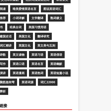
阅读
唯美爱情英语名言
图说英语词汇
推荐
小词详解
文学翻译
熟词僻义
书
经典台词
美国习惯用语
建国史话
美国文化
翻译研究
词汇精讲
英国文化
英文美句五则
诗歌
英文读物
英语习语
英语俚语
写作
英语口语
英语名言
英语幽默
演讲
英语漫画
英语热词
英语短篇小说
脑筋急转弯
英语词源
词汇22000
辨析
链接