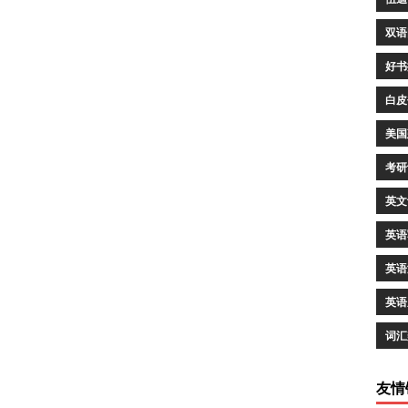
双语
好书
白皮
美国
考研
英文
英语
英语
英语
词汇
友情