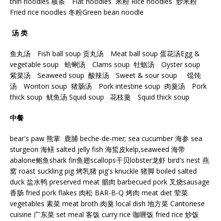
thin noodles 板条 Flat noodles 米粉 Rice noodles 炒米粉
Fried rice noodles 冬粉Green bean noodle
汤 类
鱼丸汤 Fish ball soup 贡丸汤 Meat ball soup 蛋花汤Egg &
vegetable soup 蛤蜊汤 Clams soup 牡蛎汤 Oyster soup
紫菜汤 Seaweed soup 酸辣汤 Sweet & sour soup 馄饨
汤 Wonton soup 猪肠汤 Pork intestine soup 肉羹汤 Pork
thick soup 鱿鱼汤 Squid soup 花枝羹 Squid thick soup
中餐
bear's paw 熊掌 鹿脯 beche-de-mer; sea cucumber 海参 sea
sturgeon 海鳝 salted jelly fish 海蜇皮kelp,seaweed 海带
abalone鲍鱼shark fin鱼翅scallops干贝lobster龙虾 bird's nest 燕
窝 roast suckling pig 烤乳猪 pig's knuckle 猪脚 boiled salted
duck 盐水鸭 preserved meat 腊肉 barbecued pork 叉烧sausage
香肠 fried pork flakes 肉松 BAR-B-Q 烤肉 meat diet 荤菜
vegetables 素菜 meat broth 肉羹 local dish 地方菜 Cantonese
cuisine 广东菜 set meal 客饭 curry rice 咖喱饭 fried rice 炒饭