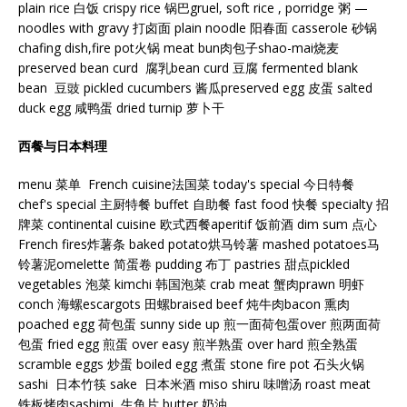
plain rice 白饭 crispy rice 锅巴gruel, soft rice , porridge 粥 —
noodles with gravy 打卤面 plain noodle 阳春面 casserole 砂锅
chafing dish,fire pot火锅 meat bun肉包子shao-mai烧麦
preserved bean curd 腐乳bean curd 豆腐 fermented blank
bean 豆豉 pickled cucumbers 酱瓜preserved egg 皮蛋 salted
duck egg 咸鸭蛋 dried turnip 萝卜干
西餐与日本料理
menu 菜单 French cuisine法国菜 today's special 今日特餐
chef's special 主厨特餐 buffet 自助餐 fast food 快餐 specialty 招
牌菜 continental cuisine 欧式西餐aperitif 饭前酒 dim sum 点心
French fires炸薯条 baked potato烘马铃薯 mashed potatoes马
铃薯泥omelette 简蛋卷 pudding 布丁 pastries 甜点pickled
vegetables 泡菜 kimchi 韩国泡菜 crab meat 蟹肉prawn 明虾
conch 海螺escargots 田螺braised beef 炖牛肉bacon 熏肉
poached egg 荷包蛋 sunny side up 煎一面荷包蛋over 煎两面荷
包蛋 fried egg 煎蛋 over easy 煎半熟蛋 over hard 煎全熟蛋
scramble eggs 炒蛋 boiled egg 煮蛋 stone fire pot 石头火锅
sashi 日本竹筷 sake 日本米酒 miso shiru 味噌汤 roast meat
铁板烤肉sashimi 生鱼片 butter 奶油