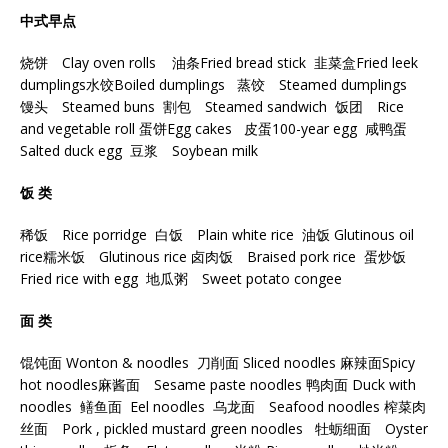
中式早点
烧饼 Clay oven rolls 油条Fried bread stick 韭菜盒Fried leek
dumplings水饺Boiled dumplings 蒸饺 Steamed dumplings
馒头 Steamed buns 割包 Steamed sandwich 饭团 Rice
and vegetable roll 蛋饼Egg cakes 皮蛋100-year egg 咸鸭蛋
Salted duck egg 豆浆 Soybean milk
饭 类
稀饭 Rice porridge 白饭 Plain white rice 油饭 Glutinous oil
rice糯米饭 Glutinous rice 卤肉饭 Braised pork rice 蛋炒饭
Fried rice with egg 地瓜粥 Sweet potato congee
面 类
馄饨面 Wonton & noodles 刀削面 Sliced noodles 麻辣面Spicy
hot noodles麻酱面 Sesame paste noodles 鸭肉面 Duck with
noodles 鳝鱼面 Eel noodles 乌龙面 Seafood noodles 榨菜肉
丝面 Pork , pickled mustard green noodles 牡蛎细面 Oyster