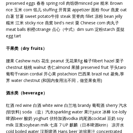
preserved eggs 春卷 spring roll 肉馅饼minced pie 糙米 Brown
rice 玉米 corn 馅儿 stuffing 开胃菜 appetizer 面粉 flour 燕麦 oat
白薯 甘薯 sweet potato牛排 steak 里脊肉 fillet 凉粉 bean jelly
糯米 江米 sticky rice 燕窝 bird's nest 粟 Chinese corn 肉丸子
meat balls 枳橙citrange 点心（中式）dim sum 淀粉starch 蛋挞
egg tart
干果类（dry fruits）
腰果 Cashew nuts 花生 peanut 无花果fig 榛子filbert hazel 栗子
chestnut 核桃 walnut 杏仁almond 果脯 preserved fruit 芋头taro
葡萄干raisin cordial 开心果 pistachion 巴西果 brazil nut 菱角,荸
荠 water chestnut (和国内食用法不同，做坚果食用)
酒水类（beverage）
红酒 red wine 白酒 white wine 白兰地 brandy 葡萄酒 sherry 汽水
(软饮料) soda （盐）汽水sparkling water 果汁juice 冰棒 Ice-lolly
啤酒beer 酸奶 yoghurt 伏特加酒vodka 鸡尾酒cocktail 豆奶 soy
milk 豆浆soybean milk 七喜 7 UP 麒麟（日本啤酒kirin） 凉开水
cold boiled water 汉斯啤酒 Hans beer 浓缩果汁 concentrated