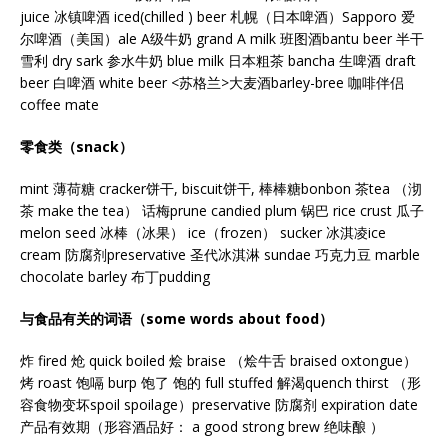
juice 冰镇啤酒 iced(chilled ) beer 札幌（日本啤酒）Sapporo 爱
尔啤酒（美国）ale A级牛奶 grand A milk 班图酒bantu beer 半干
雪利 dry sark 参水牛奶 blue milk 日本粗茶 bancha 生啤酒 draft
beer 白啤酒 white beer <苏格兰>大麦酒barley-bree 咖啡伴侣
coffee mate
零食类（snack）
mint 薄荷糖 cracker饼干, biscuit饼干, 棒棒糖bonbon 茶tea （沏
茶 make the tea） 话梅prune candied plum 锅巴 rice crust 瓜子
melon seed 冰棒（冰果） ice（frozen） sucker 冰淇凌ice
cream 防腐剂preservative 圣代冰淇淋 sundae 巧克力豆 marble
chocolate barley 布丁pudding
与食品有关的词语（some words about food）
炸 fired 炝 quick boiled 烩 braise （烩牛舌 braised oxtongue）
烤 roast 饱嗝 burp 饱了 饱的 full stuffed 解渴quench thirst （形
容食物变坏spoil spoilage）preservative 防腐剂 expiration date
产品有效期（形容酒品好： a good strong brew 绝味酿 ）