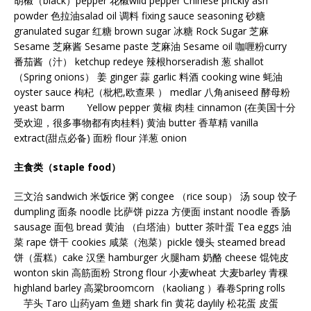
胡椒（black）pepper 花椒wild pepper Chinese prickly ash
powder 色拉油salad oil 调料 fixing sauce seasoning 砂糖
granulated sugar 红糖 brown sugar 冰糖 Rock Sugar 芝麻
Sesame 芝麻酱 Sesame paste 芝麻油 Sesame oil 咖喱粉curry
番茄酱（汁） ketchup redeye 辣根horseradish 葱 shallot
（Spring onions） 姜 ginger 蒜 garlic 料酒 cooking wine 蚝油
oyster sauce 枸杞（枇杷,欧查果 ） medlar 八角aniseed 酵母粉
yeast barm Yellow pepper 黄椒 肉桂 cinnamon (在美国十分
受欢迎，很多事物都有肉桂料) 黄油 butter 香草精 vanilla
extract(甜点必备) 面粉 flour 洋葱 onion
主食类（staple food）
三文治 sandwich 米饭rice 粥 congee （rice soup） 汤 soup 饺子
dumpling 面条 noodle 比萨饼 pizza 方便面 instant noodle 香肠
sausage 面包 bread 黄油 （白塔油）butter 茶叶蛋 Tea eggs 油
菜 rape 饼干 cookies 咸菜（泡菜）pickle 馒头 steamed bread
饼（蛋糕）cake 汉堡 hamburger 火腿ham 奶酪 cheese 馄饨皮
wonton skin 高筋面粉 Strong flour 小麦wheat 大麦barley 青稞
highland barley 高粱broomcorn （kaoliang ）春卷Spring rolls
芋头 Taro 山药yam 鱼翅 shark fin 黄花 daylily 松花蛋 皮蛋