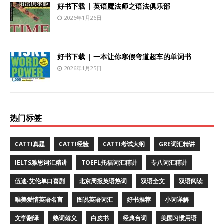
好书下载 | 英语魔法师之语法俱乐部
2026年1月26日
好书下载 | 一本让你寒假弯道超车的单词书
2026年1月25日
热门标签
CATTI真题
CATTI经验
CATTI考试大纲
GRE词汇精讲
IELTS雅思词汇精讲
TOEFL托福词汇精讲
专八词汇精讲
伍迪·艾伦单口喜剧
北京周报英语热词
双语全文
双语阅读
唯美爱情英语名言
图说英语词汇
好书推荐
小词详解
文学翻译
熟词僻义
白皮书
经典台词
美国习惯用语