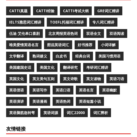
CATTI真题
CATTI经验
CATTI考试大纲
GRE词汇精讲
IELTS雅思词汇精讲
TOEFL托福词汇精讲
专八词汇精讲
伍迪·艾伦单口喜剧
北京周报英语热词
双语全文
双语阅读
唯美爱情英语名言
图说英语词汇
好书推荐
小词详解
文学翻译
熟词僻义
白皮书
经典台词
美国习惯用语
美国建国史话
美国文化
翻译研究
考研词汇精讲
英国文化
英文美句五则
英文诗歌
英文读物
英语习语
英语俚语
英语写作
英语口语
英语名言
英语幽默
英语演讲
英语漫画
英语热词
英语短篇小说
英语脑筋急转弯
英语词源
词汇22000
词汇辨析
友情链接