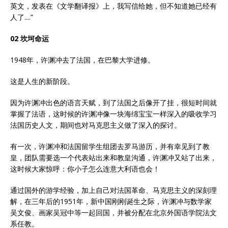
英文，发表在《文学翻译报》上，我写信给她，但不知道她已经有
人了....”
02 坎坷命运
1948年，许渊冲去了法国，在巴黎大学进修。
这是人生的新阶段。
因为许渊冲出色的语言天赋，到了法国之后像开了挂，很短时间就
掌握了法语，这时候的许渊冲像一块海绵宝宝一样深入的吸收学习
法国历史人文，期间也对马克思主义做了深入的探讨。
有一次，许渊冲和法国留学生组团去罗马游历，并有幸见到了教
皇，团队需要选一个代表站出来和教皇沟通，许渊冲又站了出来，
这时候大家惊呼：你小子怎么连意大利语也会！
通过国外的游学经验，加上自己对法国革命、马克思主义的深刻理
解，在三年后的1951年，新中国刚刚诞生之际，许渊冲与数学家
吴文俊、画家吴冠中等一起回国，并被分配在北京外国语学院法文
系任教。