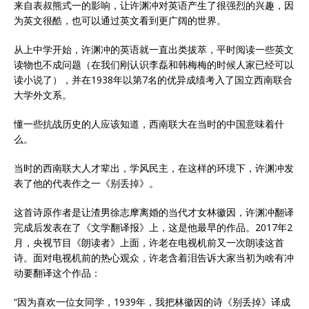
来自表叔熊式一的影响，让许渊冲对英语产生了很强烈的兴趣，因
为英文很酷，也可以通过英文看到更广阔的世界。
从上中学开始，许渊冲的英语就一直出类拔萃，平时阅读一些英文
读物也不成问题（在我们刚认识李磊和韩梅梅的时候人家已经可以
读小说了），并在1938年以第7名的优异成绩考入了国立西南联合
大学外文系。
懂一些抗战历史的人应该知道，西南联大在当时的中国意味着什
么。
当时的西南联大人才辈出，学风民主，在这样的环境下，许渊冲发
表了他的代表作之一《别丢掉》。
这首诗原作者是让渣男徐志摩离婚的当代才女林徽因，许渊冲翻译
完成后发表在了《文学翻译报》上，这是他最早的作品。2017年2
月，央视节目《朗读者》上面，许老在电视机前又一次朗读这首
诗。面对电视机前的热心观众，许老含着泪告诉大家当初为啥有冲
动要翻译这个作品：
“因为喜欢一位女同学，1939年，我把林徽因的诗《别丢掉》译成