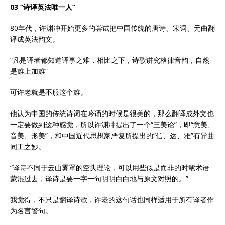
03 “诗译英法唯一人”
80年代，许渊冲开始更多的尝试把中国传统的唐诗、宋词、元曲翻
译成英法韵文。
“凡是译者都知道译事之难，相比之下，诗歌讲究格律音韵，自然
是难上加难”
可许老就是不服这个难。
他认为中国的传统诗词在吟诵的时候是很美的，那么翻译成外文也
一定要做到这种感觉，所以许渊冲提出了一个“三美论”，即“意美、
音美、形美”，和中国近代思想家严复所提出的“信、达、雅”有异曲
同工之妙。
“译诗不同于云山雾罩的空头理论，可以用些似是而非的时髦术语
蒙混过去，译诗是要一字一句明明白白地与原文对照的。”
我觉得，不只是翻译诗歌，许老的这句话也同样适用于所有译者作
为名言警句。