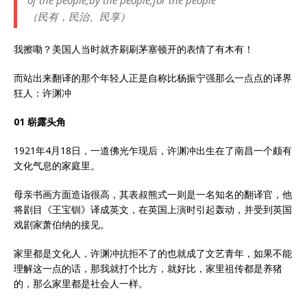
of the people,by the people,for the people
（民有，民治、民享）
我擦嘞？美国人当时就齐刷刷茅塞顿开的表情了有木有！
而站出来翻译的那个年轻人正是自称比杨振宁强那么一点点的译界
狂人：许渊冲
01 崭露头角
1921年4月18日，一道佛光乍现后，许渊冲出生在了南昌一个颇有
文化气息的家庭里。
母亲书画方面造诣很高，其表叔熊式一则是一名知名的翻译官，他
将剧目《王宝钏》译成英文，在英国上演时引起轰动，并受到英国
戏剧家萧伯纳的接见。
家里都是文化人，许渊冲抗拒不了的也就成了文艺青年，如果不能
理解这一点的话，那我就打个比方，就好比，家里祖传都是养猪
的，那么家里都是社会人一样。