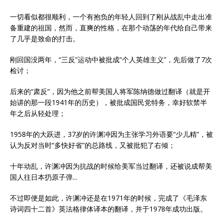
一切看似都很顺利，一个有抱负的年轻人回到了刚从战乱中走出准
备重建的祖国，然而，直爽的性格，在那个动荡的年代给自己带来
了几乎是致命的打击。
刚回国没两年，“三反”运动中被批成“个人英雄主义”，先后做了7次
检讨；
后来的“肃反”，因为他之前帮美国人将军陈纳德做过翻译（就是开
始讲的那一段1941年的历史），被批成国民党特务，幸好软禁半
年之后从轻处理；
1958年的大跃进，37岁的许渊冲因为主张学习外语要“少儿精”，被
认为反对当时“多快好省”的总路线，又被批犯了右倾；
十年动乱，许渊冲因为抗战的时候给美军当过翻译，还被说成帮美
国人往日本扔原子弹...
不过即便是如此，许渊冲还是在1971年的时候，完成了《毛泽东
诗词四十二首》英法格律体译本的翻译，并于1978年成功出版。