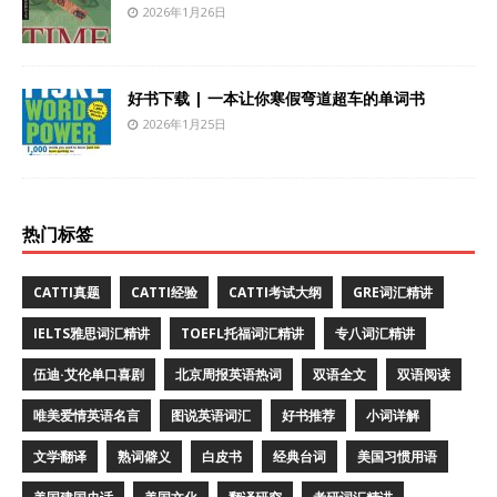
2026年1月26日
好书下载 | 一本让你寒假弯道超车的单词书
2026年1月25日
热门标签
CATTI真题
CATTI经验
CATTI考试大纲
GRE词汇精讲
IELTS雅思词汇精讲
TOEFL托福词汇精讲
专八词汇精讲
伍迪·艾伦单口喜剧
北京周报英语热词
双语全文
双语阅读
唯美爱情英语名言
图说英语词汇
好书推荐
小词详解
文学翻译
熟词僻义
白皮书
经典台词
美国习惯用语