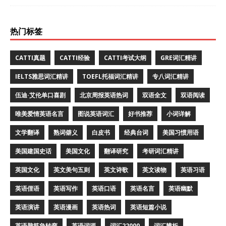
热门标签
CATTI真题
CATTI经验
CATTI考试大纲
GRE词汇精讲
IELTS雅思词汇精讲
TOEFL托福词汇精讲
专八词汇精讲
伍迪·艾伦单口喜剧
北京周报英语热词
双语全文
双语阅读
唯美爱情英语名言
图说英语词汇
好书推荐
小词详解
文学翻译
熟词僻义
白皮书
经典台词
美国习惯用语
美国建国史话
美国文化
翻译研究
考研词汇精讲
英国文化
英文美句五则
英文诗歌
英文读物
英语习语
英语俚语
英语写作
英语口语
英语名言
英语幽默
英语演讲
英语漫画
英语热词
英语短篇小说
英语脑筋急转弯
英语词源
词汇22000
词汇辨析