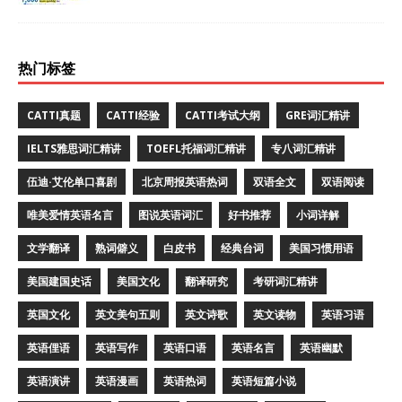
热门标签
CATTI真题
CATTI经验
CATTI考试大纲
GRE词汇精讲
IELTS雅思词汇精讲
TOEFL托福词汇精讲
专八词汇精讲
伍迪·艾伦单口喜剧
北京周报英语热词
双语全文
双语阅读
唯美爱情英语名言
图说英语词汇
好书推荐
小词详解
文学翻译
熟词僻义
白皮书
经典台词
美国习惯用语
美国建国史话
美国文化
翻译研究
考研词汇精讲
英国文化
英文美句五则
英文诗歌
英文读物
英语习语
英语俚语
英语写作
英语口语
英语名言
英语幽默
英语演讲
英语漫画
英语热词
英语短篇小说