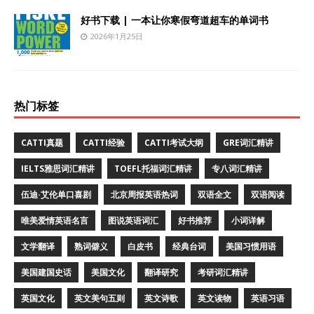
好书下载 | 一本让你寒假弯道超车的单词书
2026年1月25日
热门标签
CATTI真题
CATTI经验
CATTI考试大纲
GRE词汇精讲
IELTS雅思词汇精讲
TOEFL托福词汇精讲
专八词汇精讲
伍迪·艾伦单口喜剧
北京周报英语热词
双语全文
双语阅读
唯美爱情英语名言
图说英语词汇
好书推荐
小词详解
文学翻译
熟词僻义
白皮书
经典台词
美国习惯用语
美国建国史话
美国文化
翻译研究
考研词汇精讲
英国文化
英文美句五则
英文诗歌
英文读物
英语习语