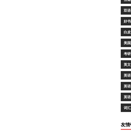
双语
好书
白皮
美国
考研
英文
英语
英语
英语
词汇
友情