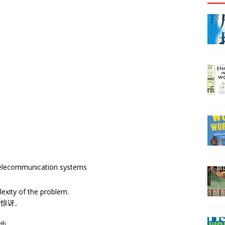
telecommunication systems
exity of the problem.
到惊讶。
地步。