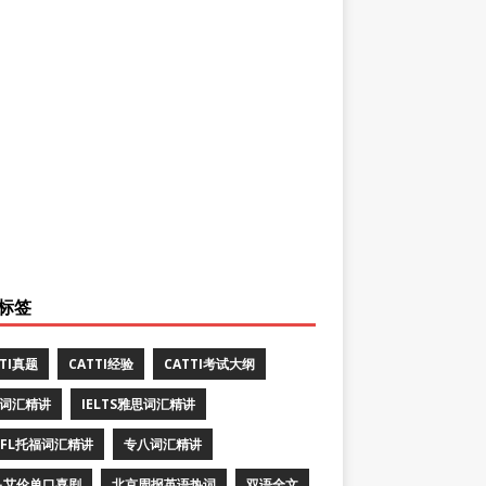
标签
TTI真题
CATTI经验
CATTI考试大纲
E词汇精讲
IELTS雅思词汇精讲
EFL托福词汇精讲
专八词汇精讲
·艾伦单口喜剧
北京周报英语热词
双语全文