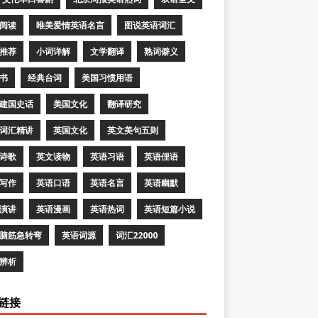
阅读
唯美爱情英语名言
图说英语词汇
推荐
小词详解
文学翻译
熟词僻义
书
经典台词
美国习惯用语
建国史话
美国文化
翻译研究
词汇精讲
英国文化
英文美句五则
诗歌
英文读物
英语习语
英语俚语
写作
英语口语
英语名言
英语幽默
演讲
英语漫画
英语热词
英语短篇小说
脑筋急转弯
英语词源
词汇22000
辨析
链接