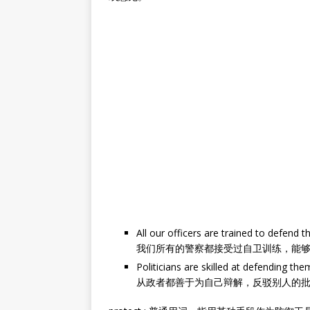
All our officers are trained to defend 
我们所有的警察都接受过自卫训练，能
Politicians are skilled at defending them
从政者都善于为自己辩解，反驳别人的