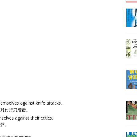
themselves against knife attacks.
够对付持刀袭击。
selves against their critics.
批评。