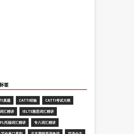
标签
TTI真题
CATTI经验
CATTI考试大纲
E词汇精讲
IELTS雅思词汇精讲
EFL托福词汇精讲
专八词汇精讲
·艾伦单口喜剧
北京周报英语热词
双语全文