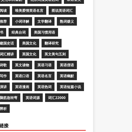
阅读
唯美爱情英语名言
图说英语词汇
推荐
小词详解
文学翻译
熟词僻义
书
经典台词
美国习惯用语
建国史话
美国文化
翻译研究
词汇精讲
英国文化
英文美句五则
诗歌
英文读物
英语习语
英语俚语
写作
英语口语
英语名言
英语幽默
演讲
英语漫画
英语热词
英语短篇小说
脑筋急转弯
英语词源
词汇22000
辨析
链接