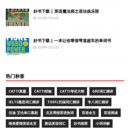
好书下载 | 英语魔法师之语法俱乐部
2026年1月26日
好书下载 | 一本让你寒假弯道超车的单词书
2026年1月25日
热门标签
CATTI真题
CATTI经验
CATTI考试大纲
GRE词汇精讲
IELTS雅思词汇精讲
TOEFL托福词汇精讲
专八词汇精讲
伍迪·艾伦单口喜剧
北京周报英语热词
双语全文
双语阅读
唯美爱情英语名言
图说英语词汇
好书推荐
小词详解