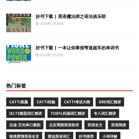
好书下载 | 英语魔法师之语法俱乐部
2026年1月26日
好书下载 | 一本让你寒假弯道超车的单词书
2026年1月25日
热门标签
CATTI真题
CATTI经验
CATTI考试大纲
GRE词汇精讲
IELTS雅思词汇精讲
TOEFL托福词汇精讲
专八词汇精讲
伍迪·艾伦单口喜剧
北京周报英语热词
双语全文
双语阅读
唯美爱情英语名言
图说英语词汇
好书推荐
小词详解