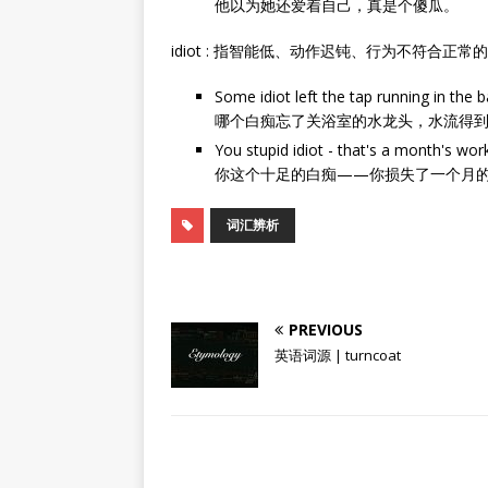
他以为她还爱着自己，真是个傻瓜。
idiot : 指智能低、动作迟钝、行为不符合正常
Some idiot left the tap running in the
哪个白痴忘了关浴室的水龙头，水流得
You stupid idiot - that's a month's work
你这个十足的白痴——你损失了一个月
词汇辨析
PREVIOUS
英语词源 | turncoat