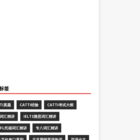
标签
TTI真题
CATTI经验
CATTI考试大纲
E词汇精讲
IELTS雅思词汇精讲
EFL托福词汇精讲
专八词汇精讲
·艾伦单口喜剧
北京周报英语热词
双语全文