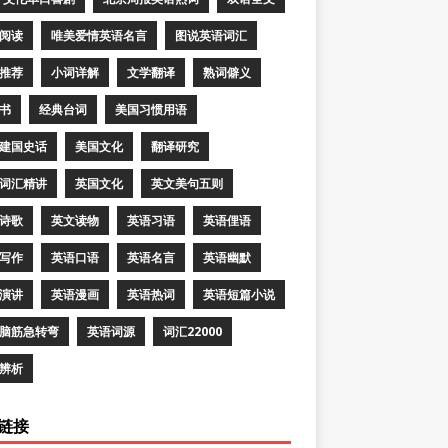
阅读
唯美爱情英语名言
图说英语词汇
推荐
小词详解
文学翻译
熟词僻义
书
经典台词
美国习惯用语
建国史话
美国文化
翻译研究
词汇精讲
英国文化
英文美句五则
诗歌
英文读物
英语习语
英语俚语
写作
英语口语
英语名言
英语幽默
演讲
英语漫画
英语热词
英语短篇小说
脑筋急转弯
英语词源
词汇22000
辨析
链接