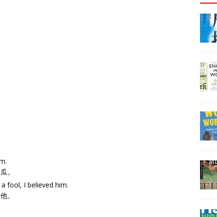
im.
傻瓜。
 fool, I believed him.
了他。