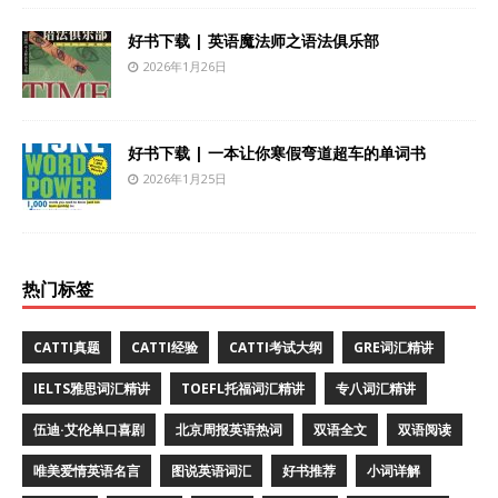
好书下载 | 英语魔法师之语法俱乐部
2026年1月26日
好书下载 | 一本让你寒假弯道超车的单词书
2026年1月25日
热门标签
CATTI真题
CATTI经验
CATTI考试大纲
GRE词汇精讲
IELTS雅思词汇精讲
TOEFL托福词汇精讲
专八词汇精讲
伍迪·艾伦单口喜剧
北京周报英语热词
双语全文
双语阅读
唯美爱情英语名言
图说英语词汇
好书推荐
小词详解