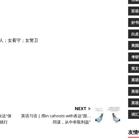
双语
好书
白皮
夫人；女看守；女警卫
美国
考研
英文
英语
英语
英语
NEXT
词汇
f表达“保
英语习语 | 用in cahoots with表达“跟…
就行
同谋，从中牟取利益”
友情