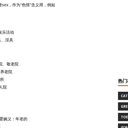
sex，作为“色情”含义用，例如
情色娱乐活动
器具、淫具
>养老院、敬老院
家、养老院
养所
热门
老人院
CA
GR
TO
行的；委婉义：年老的
年
伍迪