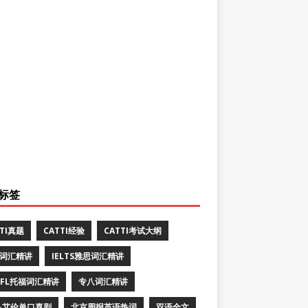
标签
TTI真题
CATTI经验
CATTI考试大纲
E词汇精讲
IELTS雅思词汇精讲
EFL托福词汇精讲
专八词汇精讲
·艾伦单口喜剧
北京周报英语热词
双语全文