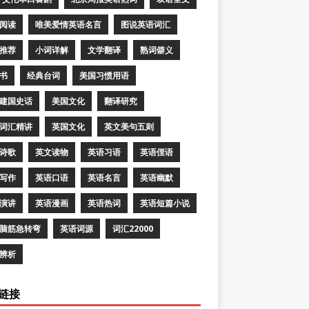
阅读
唯美爱情英语名言
图说英语词汇
推荐
小词详解
文学翻译
熟词僻义
书
经典台词
美国习惯用语
建国史话
美国文化
翻译研究
词汇精讲
英国文化
英文美句五则
诗歌
英文读物
英语习语
英语俚语
写作
英语口语
英语名言
英语幽默
演讲
英语漫画
英语热词
英语短篇小说
脑筋急转弯
英语词源
词汇22000
辨析
链接