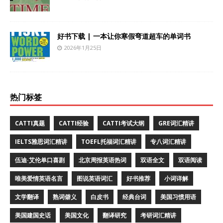
好书下载 | 一本让你寒假弯道超车的单词书
2026年1月25日
热门标签
CATTI真题
CATTI经验
CATTI考试大纲
GRE词汇精讲
IELTS雅思词汇精讲
TOEFL托福词汇精讲
专八词汇精讲
伍迪·艾伦单口喜剧
北京周报英语热词
双语全文
双语阅读
唯美爱情英语名言
图说英语词汇
好书推荐
小词详解
文学翻译
熟词僻义
白皮书
经典台词
美国习惯用语
美国建国史话
美国文化
翻译研究
考研词汇精讲