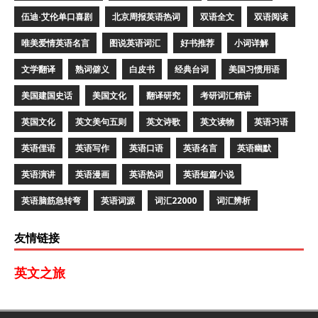
伍迪·艾伦单口喜剧
北京周报英语热词
双语全文
双语阅读
唯美爱情英语名言
图说英语词汇
好书推荐
小词详解
文学翻译
熟词僻义
白皮书
经典台词
美国习惯用语
美国建国史话
美国文化
翻译研究
考研词汇精讲
英国文化
英文美句五则
英文诗歌
英文读物
英语习语
英语俚语
英语写作
英语口语
英语名言
英语幽默
英语演讲
英语漫画
英语热词
英语短篇小说
英语脑筋急转弯
英语词源
词汇22000
词汇辨析
友情链接
英文之旅