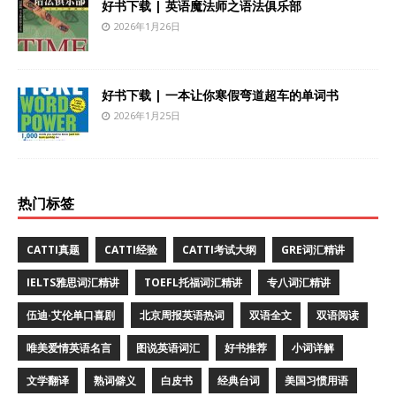
好书下载 | 英语魔法师之语法俱乐部
2026年1月26日
好书下载 | 一本让你寒假弯道超车的单词书
2026年1月25日
热门标签
CATTI真题
CATTI经验
CATTI考试大纲
GRE词汇精讲
IELTS雅思词汇精讲
TOEFL托福词汇精讲
专八词汇精讲
伍迪·艾伦单口喜剧
北京周报英语热词
双语全文
双语阅读
唯美爱情英语名言
图说英语词汇
好书推荐
小词详解
文学翻译
熟词僻义
白皮书
经典台词
美国习惯用语