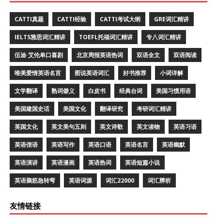
CATTI真题
CATTI经验
CATTI考试大纲
GRE词汇精讲
IELTS雅思词汇精讲
TOEFL托福词汇精讲
专八词汇精讲
伍迪·艾伦单口喜剧
北京周报英语热词
双语全文
双语阅读
唯美爱情英语名言
图说英语词汇
好书推荐
小词详解
文学翻译
熟词僻义
白皮书
经典台词
美国习惯用语
美国建国史话
美国文化
翻译研究
考研词汇精讲
英国文化
英文美句五则
英文诗歌
英文读物
英语习语
英语俚语
英语写作
英语口语
英语名言
英语幽默
英语演讲
英语漫画
英语热词
英语短篇小说
英语脑筋急转弯
英语词源
词汇22000
词汇辨析
友情链接