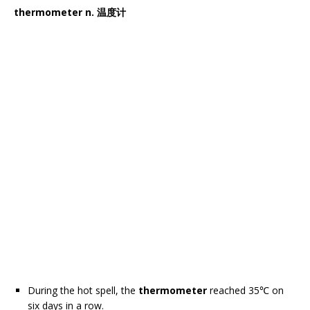
thermometer n. 温度计
During the hot spell, the
thermometer
reached 35℃ on
six days in a row.