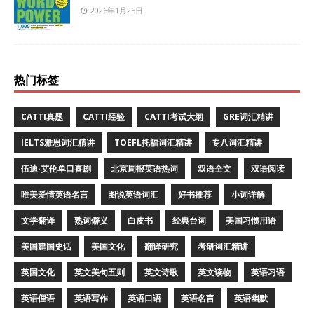
2026年1月25日
热门标签
CATTI真题
CATTI经验
CATTI考试大纲
GRE词汇精讲
IELTS雅思词汇精讲
TOEFL托福词汇精讲
专八词汇精讲
伍迪·艾伦单口喜剧
北京周报英语热词
双语全文
双语阅读
唯美爱情英语名言
图说英语词汇
好书推荐
小词详解
文学翻译
熟词僻义
白皮书
经典台词
美国习惯用语
美国建国史话
美国文化
翻译研究
考研词汇精讲
英国文化
英文美句五则
英文诗歌
英文读物
英语习语
英语俚语
英语写作
英语口语
英语名言
英语幽默