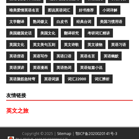
唯美爱情英语名言
图说英语词汇
好书推荐
小词详解
文学翻译
熟词僻义
白皮书
经典台词
美国习惯用语
美国建国史话
美国文化
翻译研究
考研词汇精讲
英国文化
英文美句五则
英文诗歌
英文读物
英语习语
英语俚语
英语写作
英语口语
英语名言
英语幽默
英语演讲
英语漫画
英语热词
英语短篇小说
英语脑筋急转弯
英语词源
词汇22000
词汇辨析
友情链接
英文之旅
Copyright © 2025 |
Sitemap
|
鄂ICP备2020020141号-3