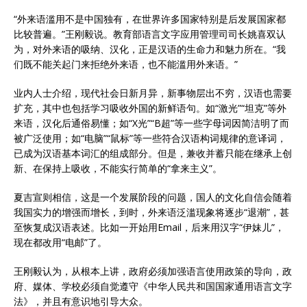
“外来语滥用不是中国独有，在世界许多国家特别是后发展国家都
比较普遍。”王刚毅说。教育部语言文字应用管理司司长姚喜双认
为，对外来语的吸纳、汉化，正是汉语的生命力和魅力所在。“我
们既不能关起门来拒绝外来语，也不能滥用外来语。”
业内人士介绍，现代社会日新月异，新事物层出不穷，汉语也需要
扩充，其中也包括学习吸收外国的新鲜语句。如“激光”“坦克”等外
来语，汉化后通俗易懂；如“X光”“B超”等一些字母词因简洁明了而
被广泛使用；如“电脑”“鼠标”等一些符合汉语构词规律的意译词，
已成为汉语基本词汇的组成部分。但是，兼收并蓄只能在继承上创
新、在保持上吸收，不能实行简单的“拿来主义”。
夏吉宣则相信，这是一个发展阶段的问题，国人的文化自信会随着
我国实力的增强而增长，到时，外来语泛滥现象将逐步“退潮”，甚
至恢复成汉语表述。比如一开始用Email，后来用汉字“伊妹儿”，
现在都改用“电邮”了。
王刚毅认为，从根本上讲，政府必须加强语言使用政策的导向，政
府、媒体、学校必须自觉遵守《中华人民共和国国家通用语言文字
法》，并且有意识地引导大众。