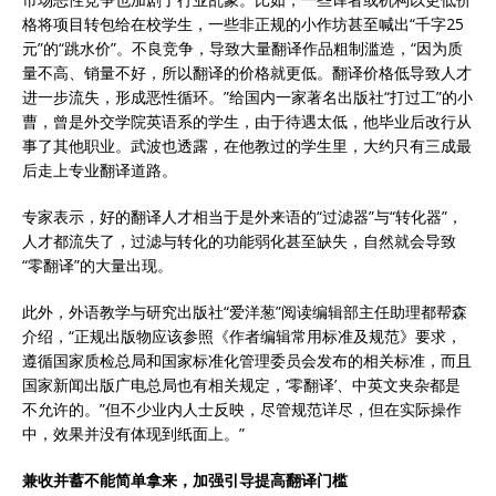
格将项目转包给在校学生，一些非正规的小作坊甚至喊出“千字25
元”的“跳水价”。不良竞争，导致大量翻译作品粗制滥造，“因为质
量不高、销量不好，所以翻译的价格就更低。翻译价格低导致人才
进一步流失，形成恶性循环。”给国内一家著名出版社“打过工”的小
曹，曾是外交学院英语系的学生，由于待遇太低，他毕业后改行从
事了其他职业。武波也透露，在他教过的学生里，大约只有三成最
后走上专业翻译道路。
专家表示，好的翻译人才相当于是外来语的“过滤器”与“转化器”，
人才都流失了，过滤与转化的功能弱化甚至缺失，自然就会导致
“零翻译”的大量出现。
此外，外语教学与研究出版社“爱洋葱”阅读编辑部主任助理都帮森
介绍，“正规出版物应该参照《作者编辑常用标准及规范》要求，
遵循国家质检总局和国家标准化管理委员会发布的相关标准，而且
国家新闻出版广电总局也有相关规定，‘零翻译’、中英文夹杂都是
不允许的。”但不少业内人士反映，尽管规范详尽，但在实际操作
中，效果并没有体现到纸面上。”
兼收并蓄不能简单拿来，加强引导提高翻译门槛