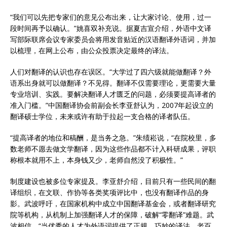
“我们可以先把专家们的意见公布出来，让大家讨论、使用，过一
段时间再予以确认。”姚喜双补充说。据夏吉宣介绍，外语中文译
写部际联席会议专家委员会将用发音贴近的汉语翻译外语词，并加
以梳理，在网上公布，由公众投票决定最终的译法。
人们对翻译的认识也存在误区。“大学过了四六级就能做翻译？外
语系出身就可以做翻译？不见得。翻译不仅需要理论，更需要大量
专业培训、实践。要解决翻译人才匮乏的问题，必须要提高译者的
准入门槛。”中国翻译协会前副会长李亚舒认为，2007年起设立的
翻译硕士学位，未来或许有助于拉起一支合格的译者队伍。
“提高译者的地位和稿酬，是当务之急。”朱绩崧说，“在院校里，多
数老师不愿去做文学翻译，因为这些作品都不计入科研成果，评职
称根本就用不上，本身钱又少，老师自然没了积极性。”
制度建设也被多位专家提及。李亚舒介绍，目前只有一些民间的翻
译组织，在文联、作协等各类奖项评比中，也没有翻译作品的身
影。武波呼吁，在国家机构中成立中国翻译基金会，或者翻译研究
院等机构，从机制上加强翻译人才的保障，破解“零翻译”难题。武
波相信，“当优秀的人才为外语词提供了正规、巧妙的译法，老百