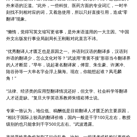
外来语的泛滥。”此外，一些科技、医药方面的专业词汇，一时半
刻找不到相对应的词，又着急使用，所以只好直接引用，造成“零
翻译”现象。
“懒惰，觉得写英文缩写更省事，是外来语滥用的一大主因。”中国
外文出版发行事业局副局长王刚毅对此直言不讳。
“优秀翻译人才匮乏也是原因之一。外语到汉语的翻译多，汉语到
外语的翻译少，怎么文化对等？”武波用“青黄不接”形容当今翻译界
的人才断层，“早年，说起著名翻译家，傅雷、朱生豪、许渊冲、
陆谷孙等一大串名字会浮上脑海。现在，你能想起谁？凤毛麟
角！”
“法律、经济类的应用型翻译情况还好，但文学、社会科学等翻译
人才还是缺。”复旦大学英语系教师朱绩崧博士说。
专家一致认为，地位低、稿酬低是目前翻译人才匮乏的主要原因，
“相比于国际上较高的翻译价格，国内一般是千字100元左右，教授
级别的也只能拿到千字500元左右。”武波透露。
市场恶性竞争也加剧了行业乱象。比如，一些译者或机构以更低价