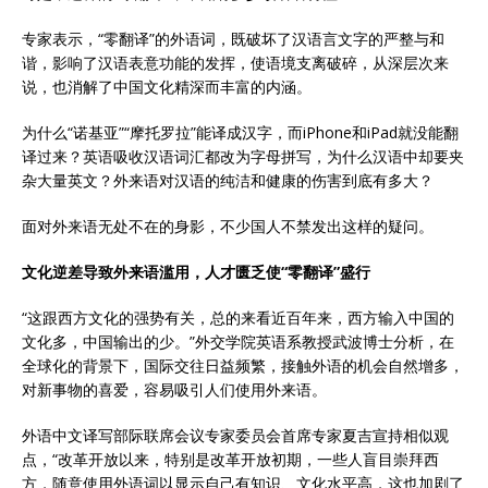
专家表示，“零翻译”的外语词，既破坏了汉语言文字的严整与和
谐，影响了汉语表意功能的发挥，使语境支离破碎，从深层次来
说，也消解了中国文化精深而丰富的内涵。
为什么“诺基亚”“摩托罗拉”能译成汉字，而iPhone和iPad就没能翻
译过来？英语吸收汉语词汇都改为字母拼写，为什么汉语中却要夹
杂大量英文？外来语对汉语的纯洁和健康的伤害到底有多大？
面对外来语无处不在的身影，不少国人不禁发出这样的疑问。
文化逆差导致外来语滥用，人才匮乏使“零翻译”盛行
“这跟西方文化的强势有关，总的来看近百年来，西方输入中国的
文化多，中国输出的少。”外交学院英语系教授武波博士分析，在
全球化的背景下，国际交往日益频繁，接触外语的机会自然增多，
对新事物的喜爱，容易吸引人们使用外来语。
外语中文译写部际联席会议专家委员会首席专家夏吉宣持相似观
点，“改革开放以来，特别是改革开放初期，一些人盲目崇拜西
方，随意使用外语词以显示自己有知识、文化水平高，这也加剧了