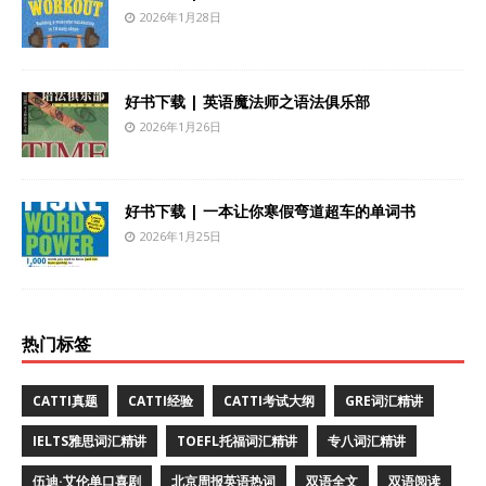
2026年1月28日
好书下载 | 英语魔法师之语法俱乐部
2026年1月26日
好书下载 | 一本让你寒假弯道超车的单词书
2026年1月25日
热门标签
CATTI真题
CATTI经验
CATTI考试大纲
GRE词汇精讲
IELTS雅思词汇精讲
TOEFL托福词汇精讲
专八词汇精讲
伍迪·艾伦单口喜剧
北京周报英语热词
双语全文
双语阅读