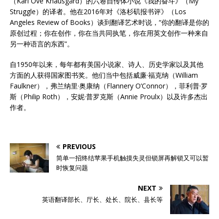
（Karl Ove Knausgård）的六卷自传体小说《我的奋斗》（My
Struggle）的译者。他在2016年对《洛杉矶报书评》（Los
Angeles Review of Books）谈到翻译艺术时说，“你的翻译是你的
原创过程；你在创作，你在当共同执笔，你在用英文创作一种来自
另一种语言的东西”。
自1950年以来，每年都有美国小说家、诗人、历史学家以及其他
方面的人获得国家图书奖。他们当中包括威廉·福克纳（William
Faulkner），弗兰纳里·奥康纳（Flannery O’Connor），菲利普·罗
斯（Philip Roth），安妮·普罗克斯（Annie Proulx）以及许多杰出
作者。
PREVIOUS
简单一招终结苹果手机触摸失灵但锁屏再解锁又可以暂
时恢复问题
NEXT
英语翻译部长、厅长、处长、院长、县长等