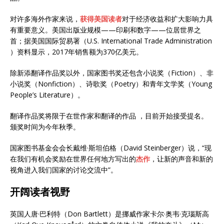
对许多海外作家来说，
获得美国读者
对于经济收益和扩大影响力具
有重要意义。美国出版业规模——印刷和数字——位居世界之
首；据美国国际贸易署（U.S. International Trade Administration
）资料显示，2017年销售额为370亿美元。
除新添翻译作品奖以外，国家图书奖还包含小说奖（Fiction）、非
小说奖（Nonfiction）、诗歌奖（Poetry）和青年文学奖（Young
People’s Literature）。
翻译作品奖将限于在世作家和翻译的作品 ，目前开始接受提名。
颁奖时间为今年秋季。
国家图书基金会会长戴维·斯坦伯格（David Steinberger）说，“现
在我们有机会奖励在世界任何地方写出的
杰作
，让新的声音和新的
视角进入我们国家的讨论交流中”。
开阔读者视野
英国人唐·巴利特（Don Bartlett）是挪威作家卡尔·奥韦·克瑙斯高