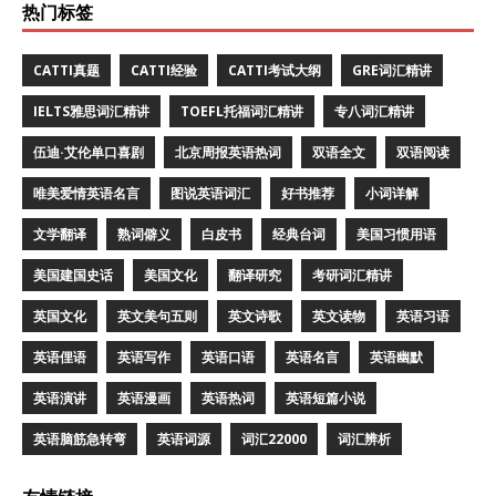
热门标签
CATTI真题
CATTI经验
CATTI考试大纲
GRE词汇精讲
IELTS雅思词汇精讲
TOEFL托福词汇精讲
专八词汇精讲
伍迪·艾伦单口喜剧
北京周报英语热词
双语全文
双语阅读
唯美爱情英语名言
图说英语词汇
好书推荐
小词详解
文学翻译
熟词僻义
白皮书
经典台词
美国习惯用语
美国建国史话
美国文化
翻译研究
考研词汇精讲
英国文化
英文美句五则
英文诗歌
英文读物
英语习语
英语俚语
英语写作
英语口语
英语名言
英语幽默
英语演讲
英语漫画
英语热词
英语短篇小说
英语脑筋急转弯
英语词源
词汇22000
词汇辨析