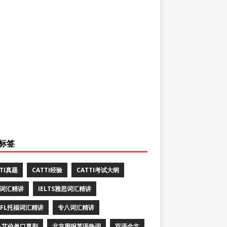
标签
TTI真题
CATTI经验
CATTI考试大纲
E词汇精讲
IELTS雅思词汇精讲
EFL托福词汇精讲
专八词汇精讲
·艾伦单口喜剧
北京周报英语热词
双语全文