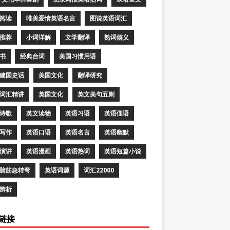
阅读
唯美爱情英语名言
图说英语词汇
推荐
小词详解
文学翻译
熟词僻义
书
经典台词
美国习惯用语
建国史话
美国文化
翻译研究
词汇精讲
英国文化
英文美句五则
诗歌
英文读物
英语习语
英语俚语
写作
英语口语
英语名言
英语幽默
演讲
英语漫画
英语热词
英语短篇小说
脑筋急转弯
英语词源
词汇22000
辨析
链接