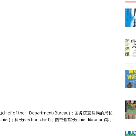
 of the⋯Department/Bureau)；国务院直属局的局长
on chief)；科长(section chief)；图书馆馆长(chief librarian)等。