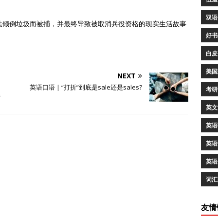
双语
法倾倒垃圾而被捕，并最终导致被取消兵役资格的现实生活故事
好书
白皮
美国
NEXT
英语口语 | “打折”到底是sale还是sales?
考研
肯
英文
英语
英语
英语
词汇
友情