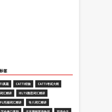
标签
TTI真题
CATTI经验
CATTI考试大纲
E词汇精讲
IELTS雅思词汇精讲
EFL托福词汇精讲
专八词汇精讲
·艾伦单口喜剧
北京周报英语热词
双语全文