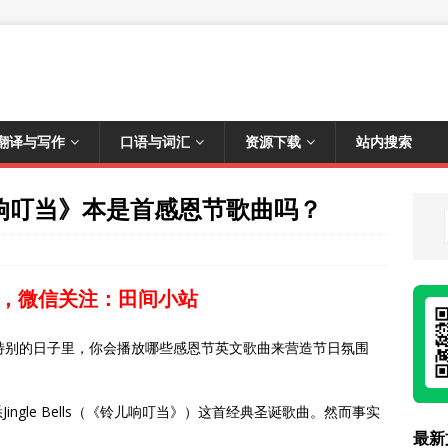
翻译与写作
口语与词汇
资源下载
站内搜索
《铃儿响叮当》本是首感恩节歌曲吗？
，微信关注：田间小站
，在这个特别的日子里，你会播放哪些感恩节英文歌曲来营造节日氛围
ngle Bells（《铃儿响叮当》）这首经典圣诞歌曲。然而事实
最新