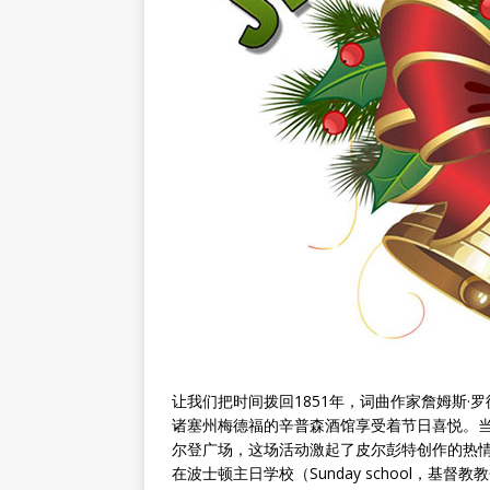
让我们把时间拨回1851年，词曲作家詹姆斯·罗德·皮尔彭特
诸塞州梅德福的辛普森酒馆享受着节日喜悦。当时梅
尔登广场，这场活动激起了皮尔彭特创作的热情
在波士顿主日学校（Sunday school，