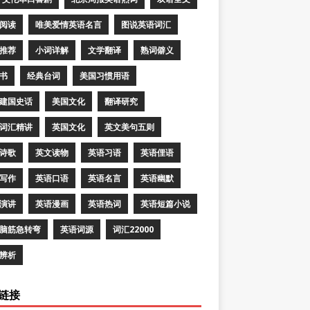
阅读
唯美爱情英语名言
图说英语词汇
推荐
小词详解
文学翻译
熟词僻义
书
经典台词
美国习惯用语
建国史话
美国文化
翻译研究
词汇精讲
英国文化
英文美句五则
诗歌
英文读物
英语习语
英语俚语
写作
英语口语
英语名言
英语幽默
演讲
英语漫画
英语热词
英语短篇小说
脑筋急转弯
英语词源
词汇22000
辨析
链接