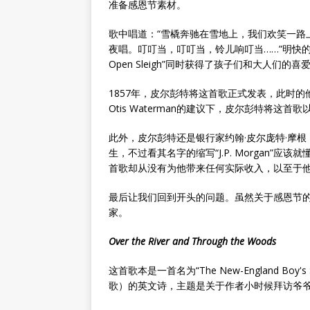
准备感恩节素材。
歌中唱道：“雪橇奔驰在雪地上，我们欢笑一路
夜唱。叮叮当，叮叮当，铃儿响叮当……”明快的旋
Open Sleigh”同时获得了孩子们和大人
1857年，皮尔彭特将这首歌正式发表，此时的他
Otis Waterman的建议下，皮尔彭特将这首歌以新名“Jin
此外，皮尔彭特还是银行家约翰·皮尔庞特·摩根（Jo
生，不过看其名字的缩写“J.P. Morgan”应该
首歌却从没有为他带来任何实际收入，以至于
最后让我们回到开头的问题。虽然关于感恩节
家。
Over the River and Through the Woods
这首歌本是一首名为“The New-England Boy's
歌）的英文诗，主题是关于作者小时候拜访爷