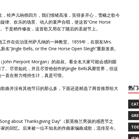
上，铃声儿响彻四方，我们情绪高涨，笑得多开心，雪橇之歌今
律、欢乐的场景、动人的童声合唱，使这首“One Horse
们的喜爱。于是稍作修改，这首歌又用在了随后的圣诞节上。
工作在佐治亚州萨凡纳的一神教堂。1859年，在朋友Mrs.
gle Bells, or the One Horse Open Sleigh”重新发表。
hn Pierpont Morgan）的叔叔。看全名大家可能会感到眼
就懂了。尽管如此，并且尽管他创作的Jingle Bells风靡世界，但这
他一直在努力维持生计，真是可惜。
热门
的歌曲并没有其他节日的那么多，下面还是精选了两首推荐给大
CA
GR
 Song about Thanksgiving Day”（新英格兰男孩的感恩节之
TO
爷家的回忆。后来被一位不知名的作曲家编曲成歌，流传至今。
伍迪