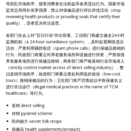
等扰乱市场秩序、侵害消费者合法权益等各类违法行为。国家市场
监管总局局长张茅强调，禁止对保健品进行评比评优活动（stop
reviewing health products or providing seals that certify their
quality），违者坚决依法追责。
各部门在会上对"百日行动"作出部署。工信部门将建立健全24小时
监测机制（a 24-hour surveillance system），及时处置网络违法
活动，严查利用骚扰电话（spam phone calls）进行保健品推销的
行为；民政部门将重点对养老服务场所和设施进行排查，严禁假借
养老服务场所进行保健品推销；商务部门将严格直销行业市场准入
（strictly control market access of direct selling industry），整
治直销市场秩序；旅游部门将重点查处利用低价旅游（low-cost
tours）推销保健品的行为；卫生部门将严厉查处以中医保健名义
进行非法诊疗（illegal medical practices in the name of TCM
healthcare）等行为。
直销 direct selling
传销 pyramid scheme
民间秘方 secret folk recipe
保健品 health supplements/products