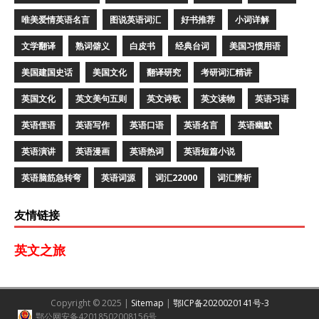
唯美爱情英语名言
图说英语词汇
好书推荐
小词详解
文学翻译
熟词僻义
白皮书
经典台词
美国习惯用语
美国建国史话
美国文化
翻译研究
考研词汇精讲
英国文化
英文美句五则
英文诗歌
英文读物
英语习语
英语俚语
英语写作
英语口语
英语名言
英语幽默
英语演讲
英语漫画
英语热词
英语短篇小说
英语脑筋急转弯
英语词源
词汇22000
词汇辨析
友情链接
英文之旅
Copyright © 2025 |
Sitemap
|
鄂ICP备2020020141号-3
鄂公网安备42018502008156号