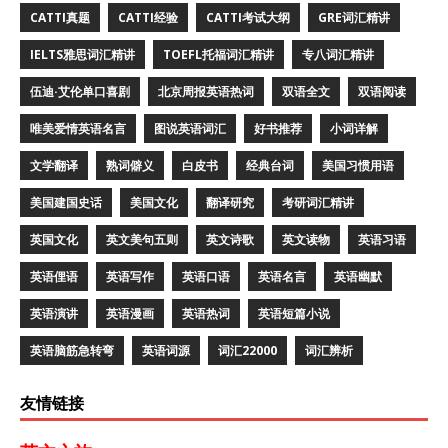
CATTI真题
CATTI经验
CATTI考试大纲
GRE词汇精讲
IELTS雅思词汇精讲
TOEFL托福词汇精讲
专八词汇精讲
伍迪·艾伦单口喜剧
北京周报英语热词
双语全文
双语阅读
唯美爱情英语名言
图说英语词汇
好书推荐
小词详解
文学翻译
熟词僻义
白皮书
经典台词
美国习惯用语
美国建国史话
美国文化
翻译研究
考研词汇精讲
英国文化
英文美句五则
英文诗歌
英文读物
英语习语
英语俚语
英语写作
英语口语
英语名言
英语幽默
英语演讲
英语漫画
英语热词
英语短篇小说
英语脑筋急转弯
英语词源
词汇22000
词汇辨析
友情链接