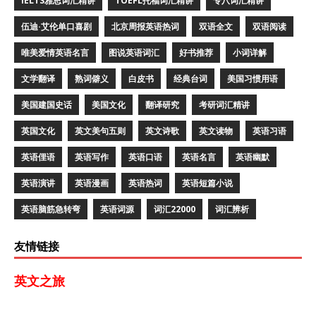
IELTS雅思词汇精讲
TOEFL托福词汇精讲
专八词汇精讲
伍迪·艾伦单口喜剧
北京周报英语热词
双语全文
双语阅读
唯美爱情英语名言
图说英语词汇
好书推荐
小词详解
文学翻译
熟词僻义
白皮书
经典台词
美国习惯用语
美国建国史话
美国文化
翻译研究
考研词汇精讲
英国文化
英文美句五则
英文诗歌
英文读物
英语习语
英语俚语
英语写作
英语口语
英语名言
英语幽默
英语演讲
英语漫画
英语热词
英语短篇小说
英语脑筋急转弯
英语词源
词汇22000
词汇辨析
友情链接
英文之旅