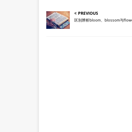
PREVIOUS
区别辨析bloom、blossom与flow