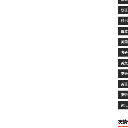
双语
好书
白皮
美国
考研
英文
英语
英语
英语
词汇
友情