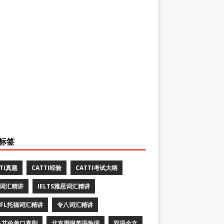
标签
TTI真题
CATTI经验
CATTI考试大纲
E词汇精讲
IELTS雅思词汇精讲
EFL托福词汇精讲
专八词汇精讲
·艾伦单口喜剧
北京周报英语热词
双语全文