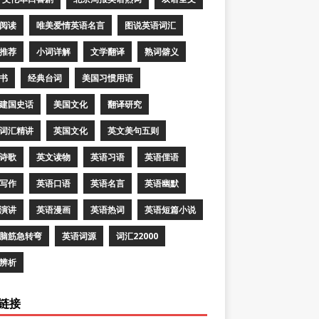
阅读
唯美爱情英语名言
图说英语词汇
推荐
小词详解
文学翻译
熟词僻义
书
经典台词
美国习惯用语
建国史话
美国文化
翻译研究
词汇精讲
英国文化
英文美句五则
诗歌
英文读物
英语习语
英语俚语
写作
英语口语
英语名言
英语幽默
演讲
英语漫画
英语热词
英语短篇小说
脑筋急转弯
英语词源
词汇22000
辨析
链接