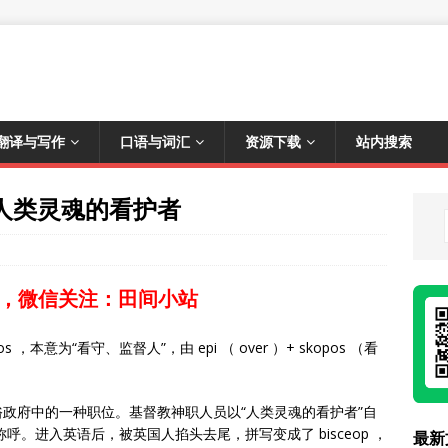
翻译与写作
口语与词汇
资源下载
站内搜索
教，人类灵魂的看护者
，微信关注：田间小站
s ，本意为“看守、监督人”，由 epi （ over ）+ skopos （看
是世俗政府中的一种职位。基督教神职人员以“人类灵魂的看护者”自
的称呼。进入英语后，被英国人掐头去尾，拼写变成了 bisceop ，
最新