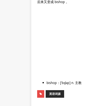
后来又变成 bishop 。
bishop：['bɪʃəp] n. 主教
英语词源