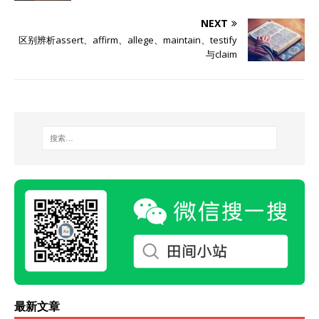
NEXT
区别辨析assert、affirm、allege、maintain、testify
与claim
最新文章