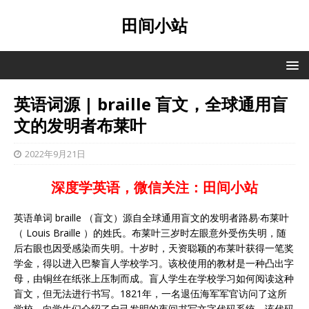
田间小站
英语词源 | braille 盲文，全球通用盲
文的发明者布莱叶
2022年9月21日
深度学英语，微信关注：田间小站
英语单词 braille （盲文）源自全球通用盲文的发明者路易·布莱叶
（ Louis Braille ）的姓氏。布莱叶三岁时左眼意外受伤失明，随
后右眼也因受感染而失明。十岁时，天资聪颖的布莱叶获得一笔奖
学金，得以进入巴黎盲人学校学习。该校使用的教材是一种凸出字
母，由铜丝在纸张上压制而成。盲人学生在学校学习如何阅读这种
盲文，但无法进行书写。1821年，一名退伍海军军官访问了这所
学校，向学生们介绍了自己发明的夜间书写文字代码系统。该代码