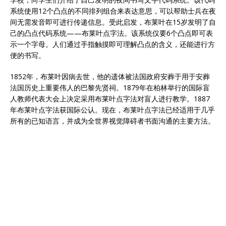
系统使用12个凸点的不同排列组合来表达意思，可以帮助士兵在夜
间无需发音即可进行传递信息。受此启发，布莱叶在15岁发明了自
己的凸点代码系统——布莱叶点字法。该系统仅要6个凸点即可表
示一个字母。人们通过手指触摸即可理解凸点的含义，还能进行方
便的书写。
1852年，布莱叶因病去世，他的遗体被法国政府安葬于用于安葬
法国历史上重要伟人的巴黎先贤祠。1879年在柏林举行的国际盲
人教师代表大会上决定采用布莱叶点字法对盲人进行教学。1887
年布莱叶点字法获国际公认。现在，布莱叶点字法已经适用于几乎
所有的已知语言，并成为全世界视觉障碍者书面沟通的主要方法。