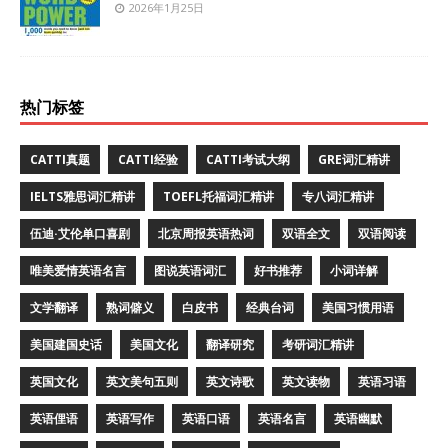
2026年1月25日
热门标签
CATTI真题
CATTI经验
CATTI考试大纲
GRE词汇精讲
IELTS雅思词汇精讲
TOEFL托福词汇精讲
专八词汇精讲
伍迪·艾伦单口喜剧
北京周报英语热词
双语全文
双语阅读
唯美爱情英语名言
图说英语词汇
好书推荐
小词详解
文学翻译
熟词僻义
白皮书
经典台词
美国习惯用语
美国建国史话
美国文化
翻译研究
考研词汇精讲
英国文化
英文美句五则
英文诗歌
英文读物
英语习语
英语俚语
英语写作
英语口语
英语名言
英语幽默