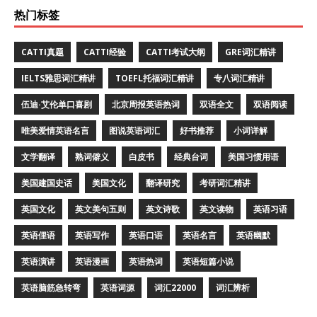
热门标签
CATTI真题
CATTI经验
CATTI考试大纲
GRE词汇精讲
IELTS雅思词汇精讲
TOEFL托福词汇精讲
专八词汇精讲
伍迪·艾伦单口喜剧
北京周报英语热词
双语全文
双语阅读
唯美爱情英语名言
图说英语词汇
好书推荐
小词详解
文学翻译
熟词僻义
白皮书
经典台词
美国习惯用语
美国建国史话
美国文化
翻译研究
考研词汇精讲
英国文化
英文美句五则
英文诗歌
英文读物
英语习语
英语俚语
英语写作
英语口语
英语名言
英语幽默
英语演讲
英语漫画
英语热词
英语短篇小说
英语脑筋急转弯
英语词源
词汇22000
词汇辨析