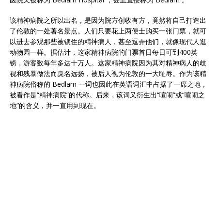
该精神病院之所以出名，是因为院方创收有方，竟然将自己打造出
了伦敦的一处著名景点。人们只要花上两便士购买一张门票，就可
以进去参观那些被锁住的精神病人，甚至逗弄他们，就像现代人逛
动物园一样。据估计，这家精神病院的门票首日每日可到400英
镑，游客数每年多达十万人。这家精神病院因为其对精神病人的歧
视和残暴做法而臭名远扬，被后人视为伦敦的一大耻辱。作为该精
神病院俗称的 Bedlam 一词也因此在英语词汇中占据了一席之地，
被看作是“精神病院”的代称。后来，该词又衍生出“喧闹”或“喧闹之
地”的含义，并一直用到现在。