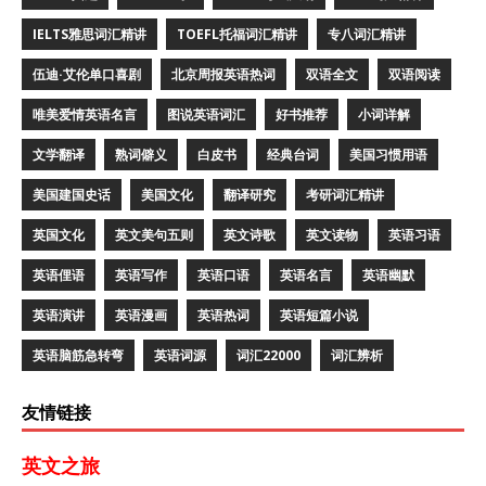
IELTS雅思词汇精讲
TOEFL托福词汇精讲
专八词汇精讲
伍迪·艾伦单口喜剧
北京周报英语热词
双语全文
双语阅读
唯美爱情英语名言
图说英语词汇
好书推荐
小词详解
文学翻译
熟词僻义
白皮书
经典台词
美国习惯用语
美国建国史话
美国文化
翻译研究
考研词汇精讲
英国文化
英文美句五则
英文诗歌
英文读物
英语习语
英语俚语
英语写作
英语口语
英语名言
英语幽默
英语演讲
英语漫画
英语热词
英语短篇小说
英语脑筋急转弯
英语词源
词汇22000
词汇辨析
友情链接
英文之旅