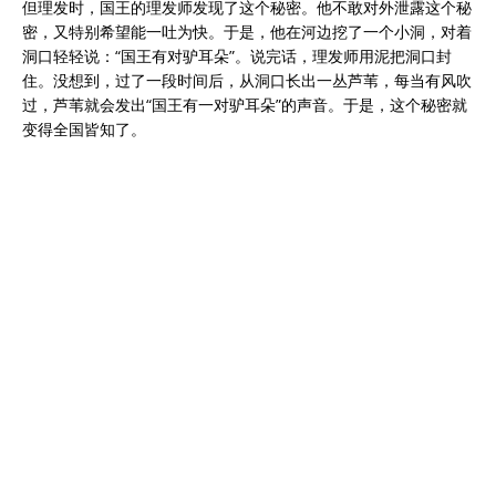
但理发时，国王的理发师发现了这个秘密。他不敢对外泄露这个秘
密，又特别希望能一吐为快。于是，他在河边挖了一个小洞，对着
洞口轻轻说：“国王有对驴耳朵”。说完话，理发师用泥把洞口封
住。没想到，过了一段时间后，从洞口长出一丛芦苇，每当有风吹
过，芦苇就会发出“国王有一对驴耳朵”的声音。于是，这个秘密就
变得全国皆知了。