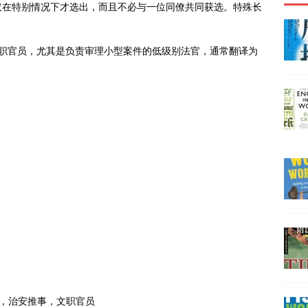
仅在特别情况下才选出，而且不必与一位同僚共同获选。特殊长
司法的文职官员，尤其是负责审理小型案件的低级别法官，通常翻译为
. 地方法官，治安推事，文职官员