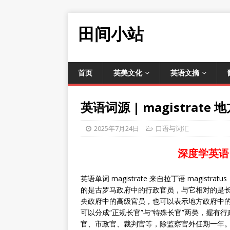
田间小站
首页
英美文化
英语文摘
英语词源 | magistra
2025年7月24日
口语与词汇
深度学英语
英语单词 magistrate 来自拉丁语 magistra
的是古罗马政府中的行政官员，与它相对的是长老院
央政府中的高级官员，也可以表示地方政府中的高级
可以分成“正规长官”与“特殊长官”两类，握
官、市政官、裁判官等，除监察官外任期一年