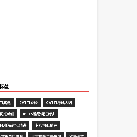
标签
TTI真题
CATTI经验
CATTI考试大纲
E词汇精讲
IELTS雅思词汇精讲
EFL托福词汇精讲
专八词汇精讲
·艾伦单口喜剧
北京周报英语热词
双语全文