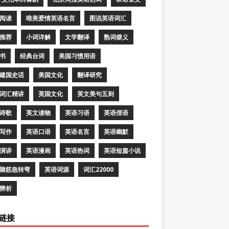
阅读
唯美爱情英语名言
图说英语词汇
推荐
小词详解
文学翻译
熟词僻义
书
经典台词
美国习惯用语
建国史话
美国文化
翻译研究
词汇精讲
英国文化
英文美句五则
诗歌
英文读物
英语习语
英语俚语
写作
英语口语
英语名言
英语幽默
演讲
英语漫画
英语热词
英语短篇小说
脑筋急转弯
英语词源
词汇22000
辨析
链接