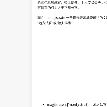
长官包括独裁官、骑士统领、十人委员会等，
官握有的权力大于正规长官。
现在， magistrate 一般用来表示掌管
“地方法官”或“治安推事”。
magistrate：['mædʒistreit] n