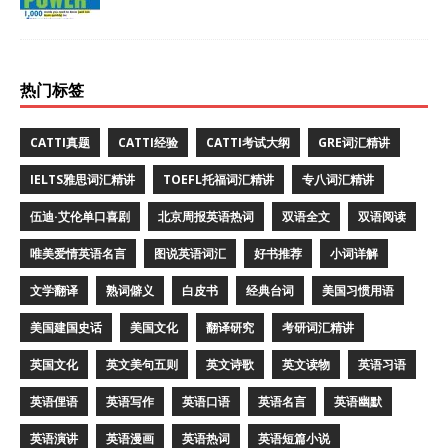
热门标签
CATTI真题
CATTI经验
CATTI考试大纲
GRE词汇精讲
IELTS雅思词汇精讲
TOEFL托福词汇精讲
专八词汇精讲
伍迪·艾伦单口喜剧
北京周报英语热词
双语全文
双语阅读
唯美爱情英语名言
图说英语词汇
好书推荐
小词详解
文学翻译
熟词僻义
白皮书
经典台词
美国习惯用语
美国建国史话
美国文化
翻译研究
考研词汇精讲
英国文化
英文美句五则
英文诗歌
英文读物
英语习语
英语俚语
英语写作
英语口语
英语名言
英语幽默
英语演讲
英语漫画
英语热词
英语短篇小说