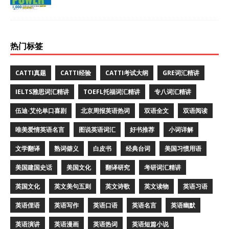
热门标签
CATTI真题
CATTI经验
CATTI考试大纲
GRE词汇精讲
IELTS雅思词汇精讲
TOEFL托福词汇精讲
专八词汇精讲
伍迪·艾伦单口喜剧
北京周报英语热词
双语全文
双语阅读
唯美爱情英语名言
图说英语词汇
好书推荐
小词详解
文学翻译
熟词僻义
白皮书
经典台词
美国习惯用语
美国建国史话
美国文化
翻译研究
考研词汇精讲
英国文化
英文美句五则
英文诗歌
英文读物
英语习语
英语俚语
英语写作
英语口语
英语名言
英语幽默
英语演讲
英语漫画
英语热词
英语短篇小说