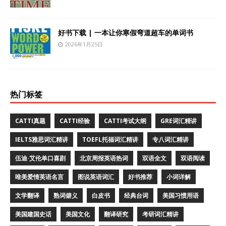
好书下载 | 一本让你寒假弯道超车的单词书
2026年1月25日
热门标签
CATTI真题
CATTI经验
CATTI考试大纲
GRE词汇精讲
IELTS雅思词汇精讲
TOEFL托福词汇精讲
专八词汇精讲
伍迪·艾伦单口喜剧
北京周报英语热词
双语全文
双语阅读
唯美爱情英语名言
图说英语词汇
好书推荐
小词详解
文学翻译
熟词僻义
白皮书
经典台词
美国习惯用语
美国建国史话
美国文化
翻译研究
考研词汇精讲