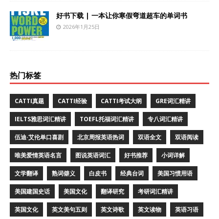
好书下载 | 一本让你寒假弯道超车的单词书
2026年1月25日
热门标签
CATTI真题
CATTI经验
CATTI考试大纲
GRE词汇精讲
IELTS雅思词汇精讲
TOEFL托福词汇精讲
专八词汇精讲
伍迪·艾伦单口喜剧
北京周报英语热词
双语全文
双语阅读
唯美爱情英语名言
图说英语词汇
好书推荐
小词详解
文学翻译
熟词僻义
白皮书
经典台词
美国习惯用语
美国建国史话
美国文化
翻译研究
考研词汇精讲
英国文化
英文美句五则
英文诗歌
英文读物
英语习语