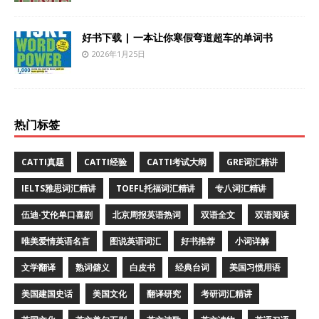
好书下载 | 一本让你寒假弯道超车的单词书
2026年1月25日
热门标签
CATTI真题
CATTI经验
CATTI考试大纲
GRE词汇精讲
IELTS雅思词汇精讲
TOEFL托福词汇精讲
专八词汇精讲
伍迪·艾伦单口喜剧
北京周报英语热词
双语全文
双语阅读
唯美爱情英语名言
图说英语词汇
好书推荐
小词详解
文学翻译
熟词僻义
白皮书
经典台词
美国习惯用语
美国建国史话
美国文化
翻译研究
考研词汇精讲