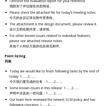
I enclose the evaluation report for your reference.
我附加了评估报告供您阅读。
Please check the attached file for today’s meeting notes.
今天的会议记录在附件里查收。
The attachment is the design document, please review it.
设计文档在附件里，请评阅。
For other known issues related to individual features,
please see attached release notes.
其他个人特征方面的信息请见附件。
Point listing
列表
Today we would like to finish following tasks by the end of
today: 1…….2…….
今天我们要完成的任务：1…….2……。
Some known issues in this release: 1…….2…….
声明中涉及的一些问题：1…….2……。
Our team here reviewed the newest SCM policy and has
following concerns: 1…….2…….