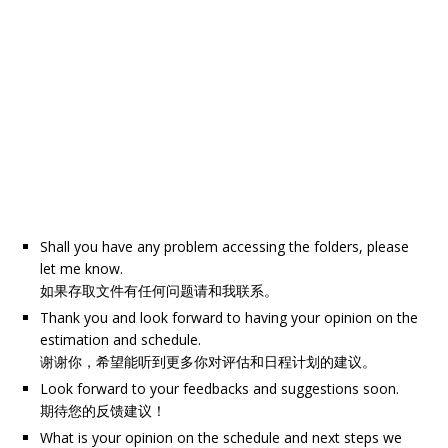
Shall you have any problem accessing the folders, please
let me know.
如果存取文件有任何问题请和我联系。
Thank you and look forward to having your opinion on the
estimation and schedule.
谢谢你，希望能听到更多你对评估和日程计划的建议。
Look forward to your feedbacks and suggestions soon.
期待您的反馈建议！
What is your opinion on the schedule and next steps we