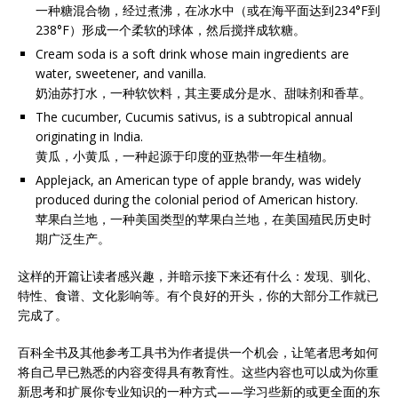
一种糖混合物，经过煮沸，在冰水中（或在海平面达到234°F到
238°F）形成一个柔软的球体，然后搅拌成软糖。
Cream soda is a soft drink whose main ingredients are
water, sweetener, and vanilla.
奶油苏打水，一种软饮料，其主要成分是水、甜味剂和香草。
The cucumber, Cucumis sativus, is a subtropical annual
originating in India.
黄瓜，小黄瓜，一种起源于印度的亚热带一年生植物。
Applejack, an American type of apple brandy, was widely
produced during the colonial period of American history.
苹果白兰地，一种美国类型的苹果白兰地，在美国殖民历史时
期广泛生产。
这样的开篇让读者感兴趣，并暗示接下来还有什么：发现、驯化、
特性、食谱、文化影响等。有个良好的开头，你的大部分工作就已
完成了。
百科全书及其他参考工具书为作者提供一个机会，让笔者思考如何
将自己早已熟悉的内容变得具有教育性。这些内容也可以成为你重
新思考和扩展你专业知识的一种方式——学习些新的或更全面的东