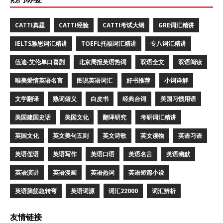
CATTI真题
CATTI经验
CATTI考试大纲
GRE词汇精讲
IELTS雅思词汇精讲
TOEFL托福词汇精讲
专八词汇精讲
伍迪·艾伦单口喜剧
北京周报英语热词
双语全文
双语阅读
唯美爱情英语名言
图说英语词汇
好书推荐
小词详解
文学翻译
熟词僻义
白皮书
经典台词
美国习惯用语
美国建国史话
美国文化
翻译研究
考研词汇精讲
英国文化
英文美句五则
英文诗歌
英文读物
英语习语
英语俚语
英语写作
英语口语
英语名言
英语幽默
英语演讲
英语漫画
英语热词
英语短篇小说
英语脑筋急转弯
英语词源
词汇22000
词汇辨析
友情链接