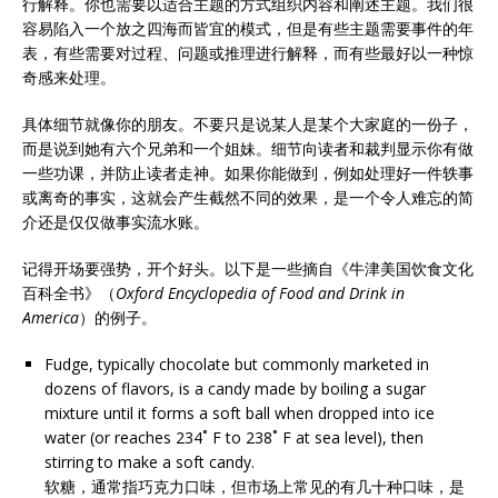
行解释。你也需要以适合主题的方式组织内容和阐述主题。我们很
容易陷入一个放之四海而皆宜的模式，但是有些主题需要事件的年
表，有些需要对过程、问题或推理进行解释，而有些最好以一种惊
奇感来处理。
具体细节就像你的朋友。不要只是说某人是某个大家庭的一份子，
而是说到她有六个兄弟和一个姐妹。细节向读者和裁判显示你有做
一些功课，并防止读者走神。如果你能做到，例如处理好一件轶事
或离奇的事实，这就会产生截然不同的效果，是一个令人难忘的简
介还是仅仅做事实流水账。
记得开场要强势，开个好头。以下是一些摘自《牛津美国饮食文化
百科全书》（
Oxford Encyclopedia of Food and Drink in
America
）的例子。
Fudge, typically chocolate but commonly marketed in
dozens of flavors, is a candy made by boiling a sugar
mixture until it forms a soft ball when dropped into ice
water (or reaches 234˚ F to 238˚ F at sea level), then
stirring to make a soft candy.
软糖，通常指巧克力口味，但市场上常见的有几十种口味，是